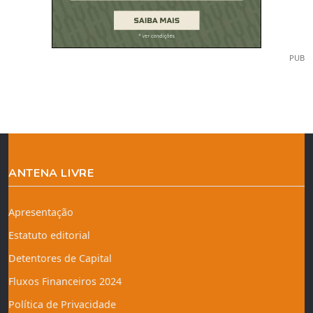
PUB
ANTENA LIVRE
Apresentação
Estatuto editorial
Detentores de Capital
Fluxos Financeiros 2024
Política de Privacidade