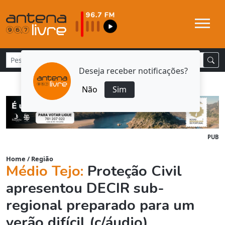
Deseja receber notificações?
Não
Sim
PUB
Home
/
Região
Médio Tejo:
Proteção Civil
apresentou DECIR sub-
regional preparado para um
verão difícil (c/áudio)