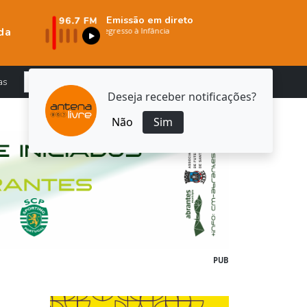
Emissão em direto
da
as
Deseja receber notificações?
Não
Sim
PUB