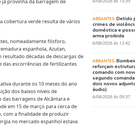
6/08/2026 às 15:39
ue já provinha da barragem de
Detido 
ABRANTES:
a cobertura verde resulta de vários
crimes de violênci
doméstica e poss
arma proibida
entes, nomeadamente fósforo,
6/08/2026 às 12:42
tremadura espanhola, Azutan,
em resultado décadas de descargas de
Bombei
ABRANTES:
das escorrências de fertilizantes
reforçam estrutur
comando com nov
segundo comanda
cativa durante os 10 meses do ano
dois novos adjunto
áudio)
ição dos baixos níveis de
6/08/2026 às 09:37
das barragens de Alcântara e
ade em 15 de março para cerca de
 com a finalidade de produzir
nergia no mercado espanhol estava