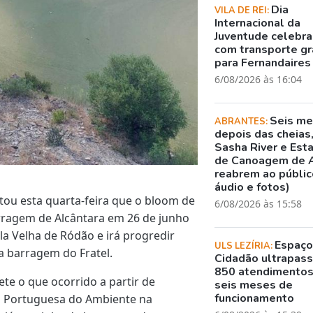
Dia
VILA DE REI:
Internacional da
Juventude celebr
com transporte gr
para Fernandaires
6/08/2026 às 16:04
Seis m
ABRANTES:
depois das cheias
Sasha River e Est
de Canoagem de 
reabrem ao público
áudio e fotos)
ou esta quarta-feira que o bloom de
6/08/2026 às 15:58
arragem de Alcântara em 26 de junho
la Velha de Ródão e irá progredir
Espaç
ULS LEZÍRIA:
a barragem do Fratel.
Cidadão ultrapass
850 atendimento
te o que ocorrido a partir de
seis meses de
funcionamento
ia Portuguesa do Ambiente na