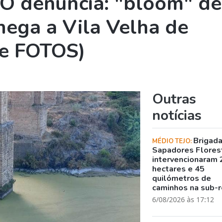
O denuncia: "bloom" de
chega a Vila Velha de
e FOTOS)
Outras
notícias
Brigad
MÉDIO TEJO:
Sapadores Flores
intervencionaram 
hectares e 45
quilómetros de
caminhos na sub-r
6/08/2026 às 17:12