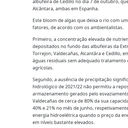
albufeira de Cedillo no dia 7 de outubro, q
Alcântara, ambas em Espanha.
Este bloom de algas que deixa o rio com um
fatores, de acordo com os ambientalistas.
Primeiro, a concentração elevada de nutri
depositados no fundo das albufeiras da Ex
Torrejon, Valdecañas, Alcantâra e Cedillo, 
águas residuais sem adequado tratamento e 
agrícolas.
Segundo, a ausência de precipitação signifi
hidrológico de 2021/22 não permitiu a repos
armazenamento gerados pelo esvaziamento 
Valdecañas de cerca de 80% da sua capacid
40% e 21% no mês de junho, respetivamente,
energia hidroelétrica quando o preço da e
em níveis bastante elevados.