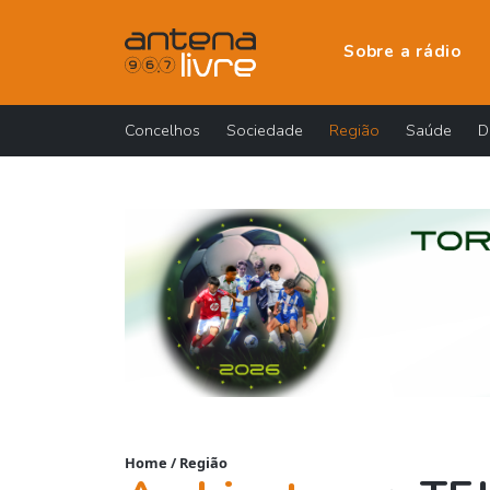
Sobre a rádio
Concelhos
Sociedade
Região
Saúde
D
Home
/
Região