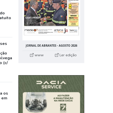
ado
atuito
eses
JORNAL DE ABRANTES - AGOSTO 2026
,
ação
www
Ler edição
Alvega
 (c/
o
a os
s em