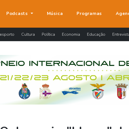
Podcasts
Música
Programas
Agen
esporto
Cultura
Política
Economia
Educação
Entrevist