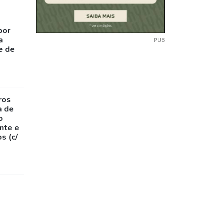
por
a
PUB
e de
ros
a de
o
nte e
s (c/