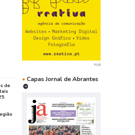
PUB
•
Capas Jornal de Abrantes
as de
tais
25
egião