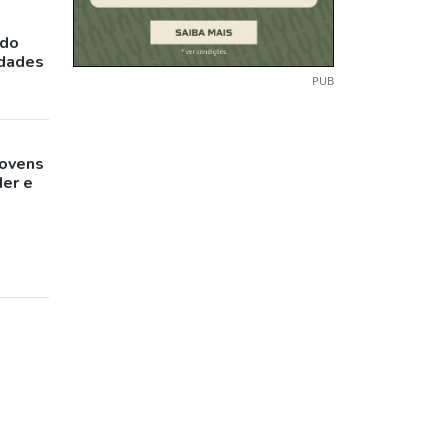
ado
idades
PUB
jovens
der e