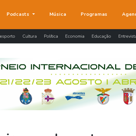
Podcasts
Música
Programas
Agen
esporto
Cultura
Política
Economia
Educação
Entrevist