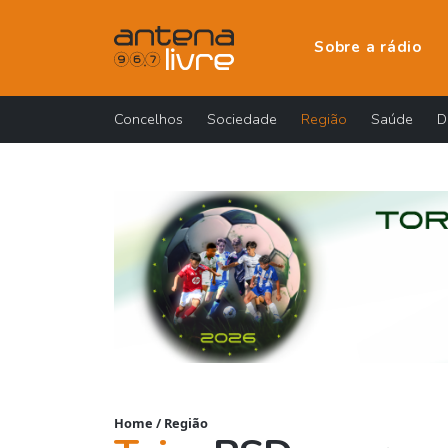
Sobre a rádio
Concelhos
Sociedade
Região
Saúde
D
Home
/
Região