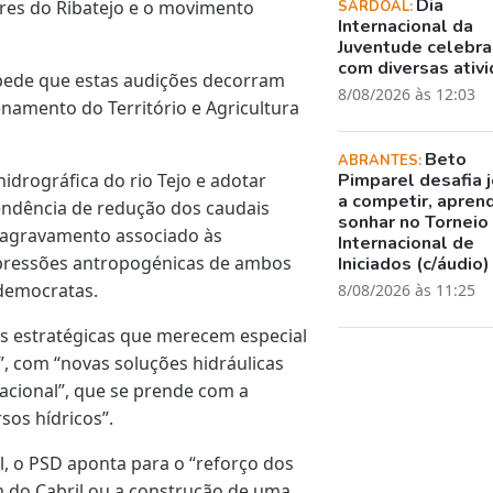
Dia
ores do Ribatejo e o movimento
SARDOAL:
Internacional da
Juventude celebr
com diversas ativ
ede que estas audições decorram
8/08/2026 às 12:03
namento do Território e Agricultura
Beto
ABRANTES:
idrográfica do rio Tejo e adotar
Pimparel desafia 
a competir, apren
endência de redução dos caudais
sonhar no Torneio
 agravamento associado às
Internacional de
s pressões antropogénicas de ambos
Iniciados (c/áudio)
-democratas.
8/08/2026 às 11:25
s estratégicas que merecem especial
”, com “novas soluções hidráulicas
zacional”, que se prende com a
sos hídricos”.
, o PSD aponta para o “reforço dos
m do Cabril ou a construção de uma