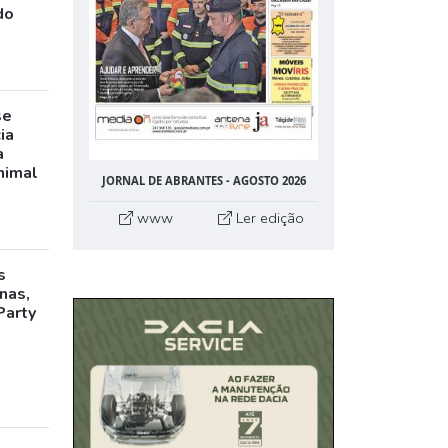
do
se
ia
a
nimal
JORNAL DE ABRANTES - AGOSTO 2026
www
Ler edição
s
inas,
Party