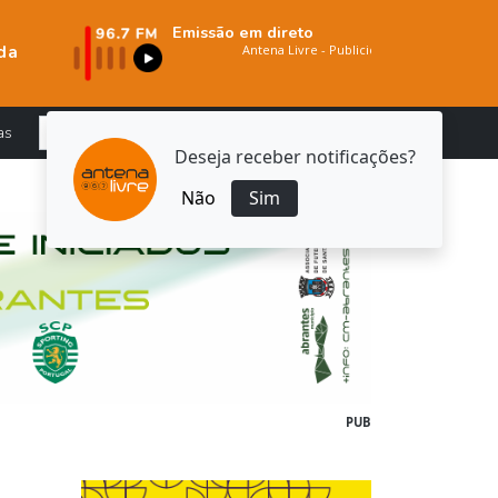
Emissão em direto
da
as
Deseja receber notificações?
Não
Sim
PUB