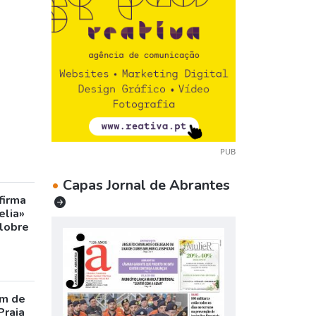
PUB
•
Capas Jornal de Abrantes
firma
elia»
olobre
m de
Praia