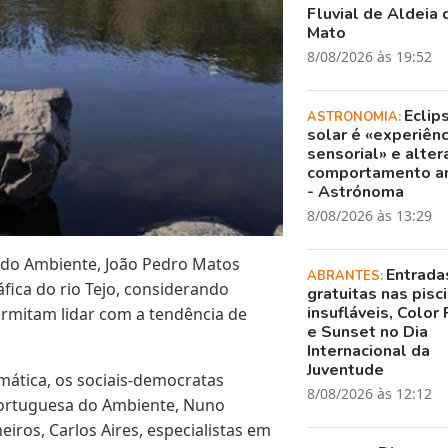
Fluvial de Aldeia 
Mato
8/08/2026 às 19:52
Eclip
ASTRONOMIA:
solar é «experiênc
sensorial» e alter
comportamento a
- Astrónoma
8/08/2026 às 13:29
 do Ambiente, João Pedro Matos
Entrada
ABRANTES:
fica do rio Tejo, considerando
gratuitas nas pisc
insufláveis, Color 
rmitam lidar com a tendência de
e Sunset no Dia
Internacional da
Juventude
mática, os sociais-democratas
8/08/2026 às 12:12
Portuguesa do Ambiente, Nuno
ros, Carlos Aires, especialistas em