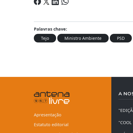
Palavras chave:
Tejo
Ministro Ambiente
PSD
A NO
"EDIÇ
Apresentação
"COOL
Estatuto editorial