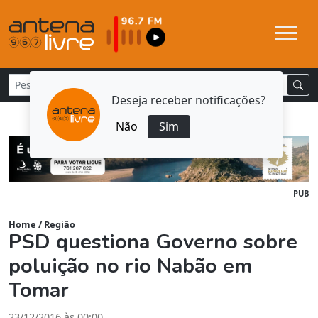
Deseja receber notificações?
Não
Sim
PUB
Home
/
Região
PSD questiona Governo sobre
poluição no rio Nabão em
Tomar
23/12/2016 às 00:00