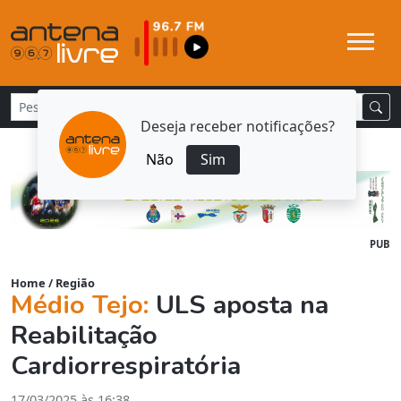
Deseja receber notificações?
Não
Sim
PUB
Home
/
Região
Médio Tejo:
ULS aposta na
Reabilitação
Cardiorrespiratória
17/03/2025 às 16:38