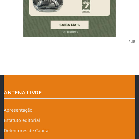
PUB
ANTENA LIVRE
Apresentação
Estatuto editorial
Detentores de Capital