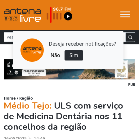
Deseja receber notificações?
Não
Sim
PUB
Home
/
Região
Médio Tejo:
ULS com serviço
de Medicina Dentária nos 11
concelhos da região
26/05/2025 às 14:46