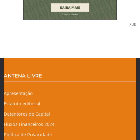
PUB
ANTENA LIVRE
Apresentação
Estatuto editorial
Detentores de Capital
Fluxos Financeiros 2024
Política de Privacidade