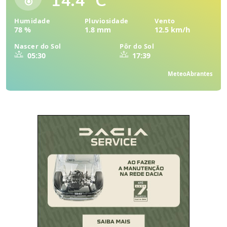
14.4 °C
Humidade
Pluviosidade
Vento
78 %
1.8 mm
12.5 km/h
Nascer do Sol
Pôr do Sol
05:30
17:39
MeteoAbrantes