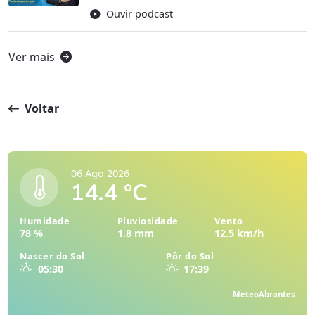
Ouvir podcast
Ver mais
Voltar
06 Ago 2026
14.4 °C
Humidade
Pluviosidade
Vento
78 %
1.8 mm
12.5 km/h
Nascer do Sol
Pôr do Sol
05:30
17:39
MeteoAbrantes