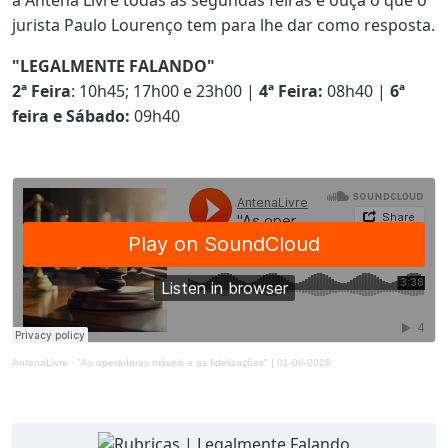
jurista Paulo Lourenço tem para lhe dar como resposta.
"LEGALMENTE FALANDO"
2ª Feira
: 10h45; 17h00 e 23h00 |
4ª Feira:
08h40 |
6ª
feira e Sábado:
09h40
AntenaLivre
·
"As operadoras móveis e as fidelizações" | 01-06-2026