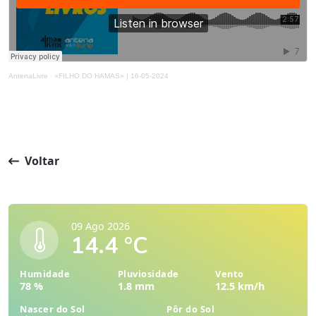
AntenaLivre
·
«FILHO DO HAMAS» | 16-05-2024
Voltar
09 Ago 2026
14.4 °C
Humidade
Pluviosidade
Vento
78 %
1.8 mm
12.5 km/h
Nascer do Sol
Pôr do Sol