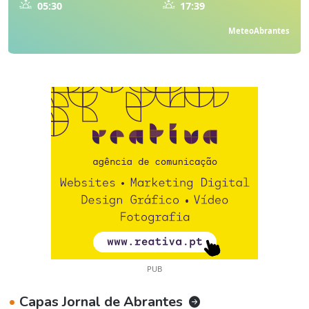
05:30
17:39
MeteoAbrantes
PUB
•
Capas Jornal de Abrantes