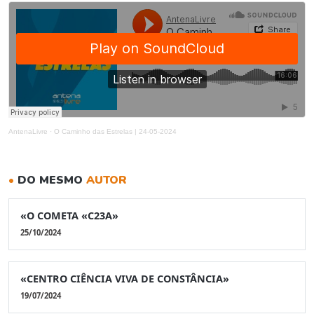
AntenaLivre
·
O Caminho das Estrelas | 24-05-2024
•
DO MESMO
AUTOR
«O COMETA «C23A»
25/10/2024
«CENTRO CIÊNCIA VIVA DE CONSTÂNCIA»
19/07/2024