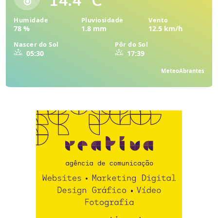
14.4 °C
Humidade
Pluviosidade
Vento
78 %
1.8 mm
12.5 km/h
Nascer do Sol
Pôr do Sol
05:30
17:39
MeteoAbrantes