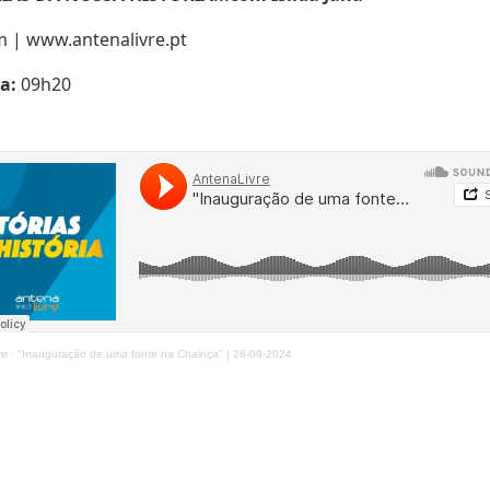
m | www.antenalivre.pt
ra:
09h20
re
·
"Inauguração de uma fonte na Chainça" | 26-09-2024