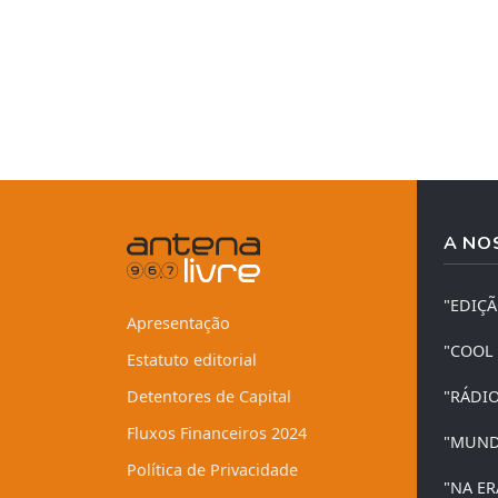
A NO
"EDIÇ
Apresentação
"COOL
Estatuto editorial
Detentores de Capital
"RÁDI
Fluxos Financeiros 2024
"MUND
Política de Privacidade
"NA ER