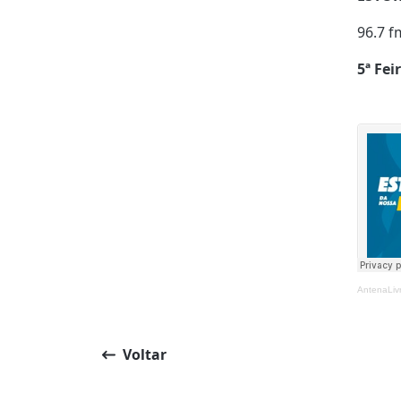
96.7 f
5ª Fei
AntenaLiv
Voltar