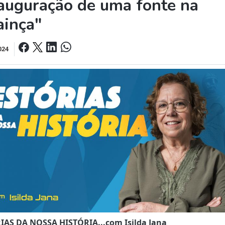
auguração de uma fonte na
ainça"
024
IAS DA NOSSA HISTÓRIA...com Isilda Jana