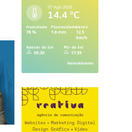
07 Ago 2026
14.4 °C
Humidade
Pluviosidade
Vento
78 %
1.8 mm
12.5
km/h
Nascer do Sol
Pôr do Sol
05:30
17:39
MeteoAbrantes