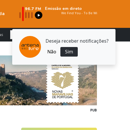
Emissão em direto
da
as
Deseja receber notificações?
Não
Sim
PUB