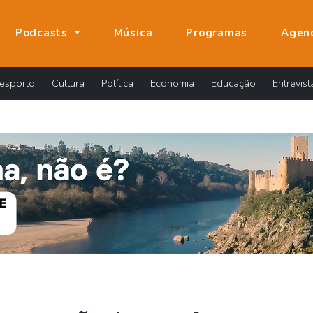
Podcasts
Música
Programas
Agen
esporto
Cultura
Política
Economia
Educação
Entrevist