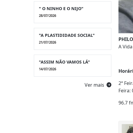
" O NINHO E O NIJO"
28/07/2026
"A PLASTIDIDADE SOCIAL"
PHIL
21/07/2026
A Vida 
"ASSIM NÃO VAMOS LÁ"
14/07/2026
Horár
2ª Fei
Ver mais
Feira:
96.7 f