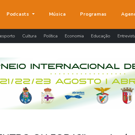
Podcasts
Música
Programas
Agen
esporto
Cultura
Política
Economia
Educação
Entrevist