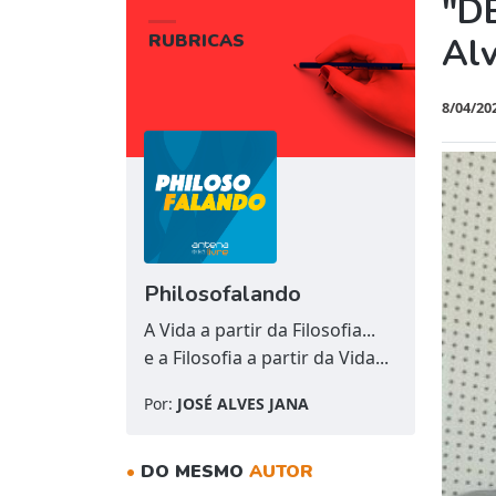
"D
RUBRICAS
Al
8/04/20
Philosofalando
A Vida a partir da Filosofia...
e a Filosofia a partir da Vida...
Por:
JOSÉ ALVES JANA
•
DO MESMO
AUTOR