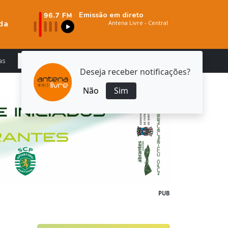
Emissão em direto
da
as
Deseja receber notificações?
Não
Sim
PUB