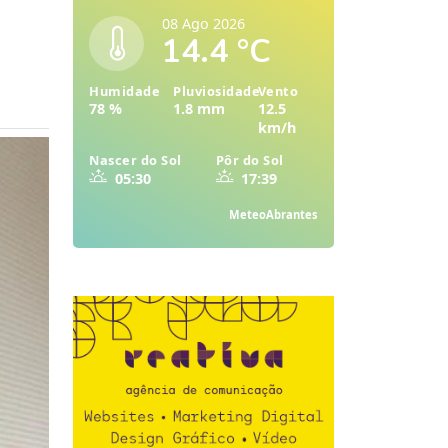
08 Ago 2026
14.4 °C
Humidade
Pluviosidade
Vento
78 %
1.8 mm
12.5
km/h
Nascer do Sol
Pôr do Sol
05:30
17:39
MeteoAbrantes