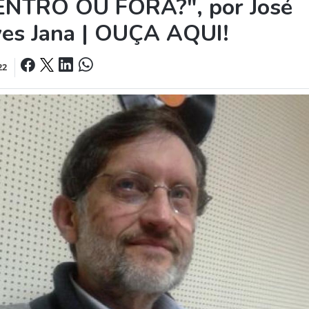
ENTRO OU FORA?", por José
ves Jana | OUÇA AQUI!
22