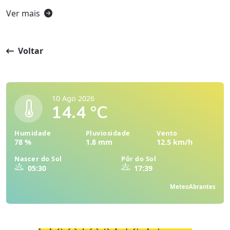
Ver mais
Voltar
10 Ago 2026
14.4 °C
Humidade
Pluviosidade
Vento
78 %
1.8 mm
12.5 km/h
Nascer do Sol
Pôr do Sol
05:30
17:39
MeteoAbrantes