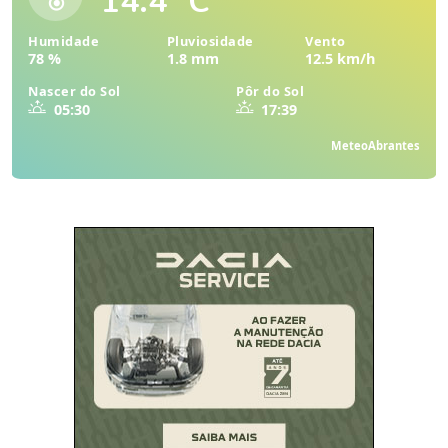
14.4 °C
Humidade
Pluviosidade
Vento
78 %
1.8 mm
12.5 km/h
Nascer do Sol
Pôr do Sol
05:30
17:39
MeteoAbrantes