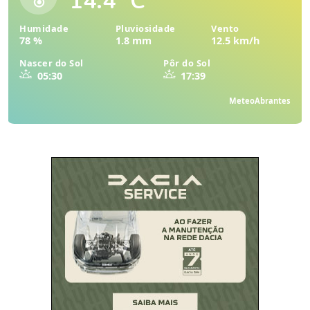
14.4 °C
Humidade
Pluviosidade
Vento
78 %
1.8 mm
12.5 km/h
Nascer do Sol
Pôr do Sol
05:30
17:39
MeteoAbrantes