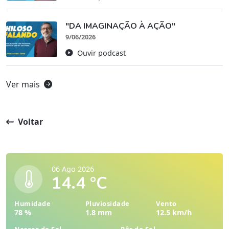
"DA IMAGINAÇÃO À AÇÃO"
9/06/2026
Ouvir podcast
Ver mais
Voltar
06 Ago 2026
14.4 °C
Humidade
Pluviosidade
Vento
78 %
1.8 mm
12.5 km/h
Nascer do Sol
Pôr do Sol