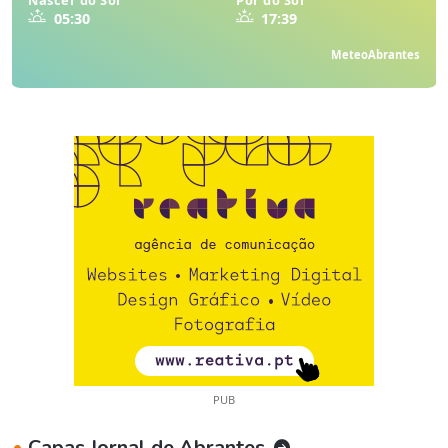
05:30
17:39
MeteoAbrantes
PUB
•
Capas Jornal de Abrantes