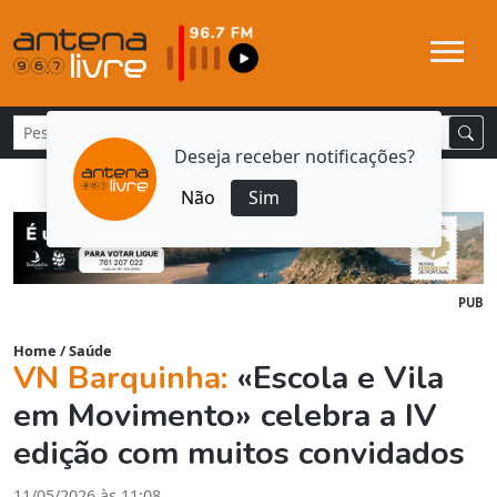
Deseja receber notificações?
Não
Sim
PUB
Home
/
Saúde
VN Barquinha:
«Escola e Vila
em Movimento» celebra a IV
edição com muitos convidados
11/05/2026 às 11:08