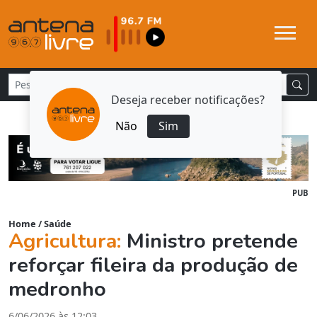
Deseja receber notificações?
Não
Sim
PUB
Home
/
Saúde
Agricultura:
Ministro pretende
reforçar fileira da produção de
medronho
6/06/2026 às 12:03