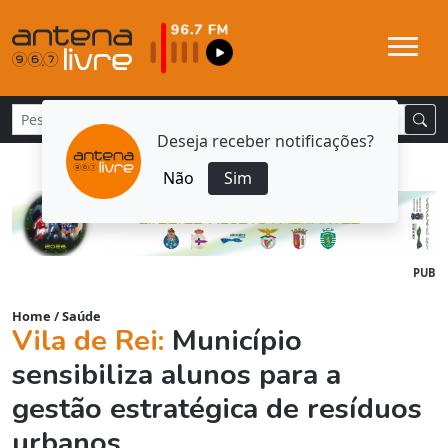
Deseja receber notificações?
Não
Sim
PUB
Home
/
Saúde
Vila de Rei:
Município
sensibiliza alunos para a
gestão estratégica de resíduos
urbanos