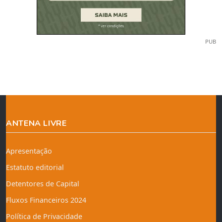
PUB
ANTENA LIVRE
Apresentação
Estatuto editorial
Detentores de Capital
Fluxos Financeiros 2024
Política de Privacidade