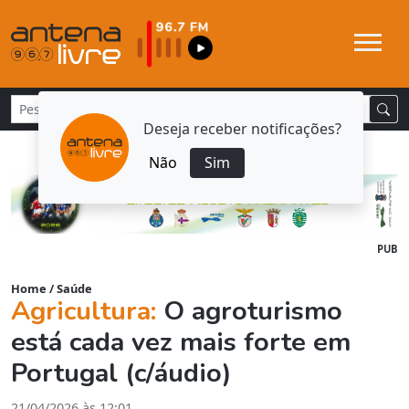
Deseja receber notificações?
Não
Sim
PUB
Home
/
Saúde
Agricultura:
O agroturismo
está cada vez mais forte em
Portugal (c/áudio)
21/04/2026 às 12:01