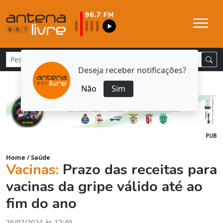
Deseja receber notificações?
Não
Sim
PUB
Home
/
Saúde
Vacinas:
Prazo das receitas para
vacinas da gripe válido até ao
fim do ano
26/07/2024 às 12:40