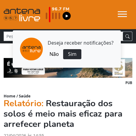
Deseja receber notificações?
Não
Sim
PUB
Home
/
Saúde
Relatório:
Restauração dos
solos é meio mais eficaz para
arrefecer planeta
22/04/2026 às 14:55