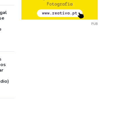
gal
pse
PUB
e
s
sos
ar
udio)