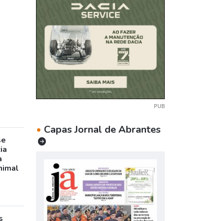
PUB
•
Capas Jornal de Abrantes
se
ia
a
nimal
s