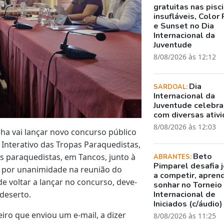
gratuitas nas pisc
insufláveis, Color 
e Sunset no Dia
Internacional da
Juventude
8/08/2026 às 12:12
Dia
SARDOAL:
Internacional da
Juventude celebr
com diversas ativ
8/08/2026 às 12:03
ha vai lançar novo concurso público
Interativo das Tropas Paraquedistas,
Beto
os paraquedistas, em Tancos, junto à
ABRANTES:
Pimparel desafia 
a por unanimidade na reunião do
a competir, apren
de voltar a lançar no concurso, deve-
sonhar no Torneio
 deserto.
Internacional de
Iniciados (c/áudio)
ro que enviou um e-mail, a dizer
8/08/2026 às 11:25