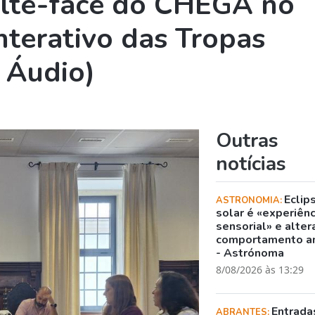
lte-face do CHEGA no
nterativo das Tropas
 Áudio)
Outras
notícias
Eclip
ASTRONOMIA:
solar é «experiênc
sensorial» e alter
comportamento a
- Astrónoma
8/08/2026 às 13:29
Entrada
ABRANTES: