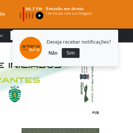
Emissão em direto
da
as
Deseja receber notificações?
Não
Sim
PUB