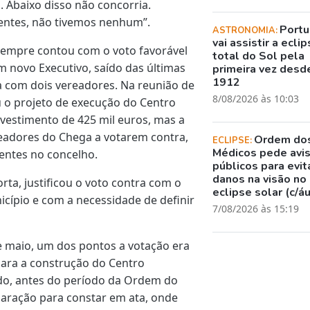
s. Abaixo disso não concorria.
rentes, não tivemos nenhum”.
Portu
ASTRONOMIA:
vai assistir a ecli
 sempre contou com o voto favorável
total do Sol pela
m novo Executivo, saído das últimas
primeira vez desd
1912
a com dois vereadores. Na reunião de
8/08/2026 às 10:03
u o projeto de execução do Centro
nvestimento de 425 mil euros, mas a
ereadores do Chega a votarem contra,
Ordem do
ECLIPSE:
Médicos pede avi
entes no concelho.
públicos para evit
danos na visão no
rta, justificou o voto contra com o
eclipse solar (c/á
icípio e com a necessidade de definir
7/08/2026 às 15:19
e maio, um dos pontos a votação era
ara a construção do Centro
udo, antes do período da Ordem do
claração para constar em ata, onde