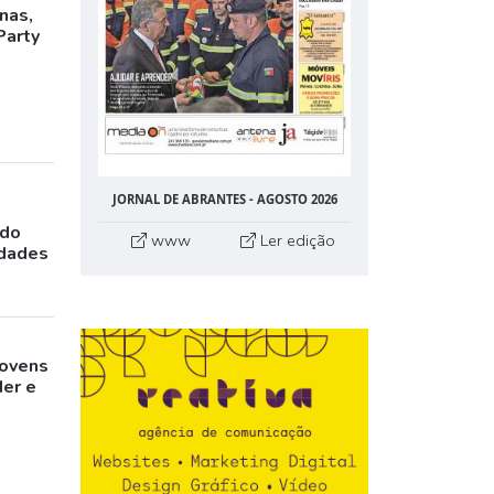
inas,
Party
JORNAL DE ABRANTES - AGOSTO 2026
ado
www
Ler edição
idades
jovens
der e