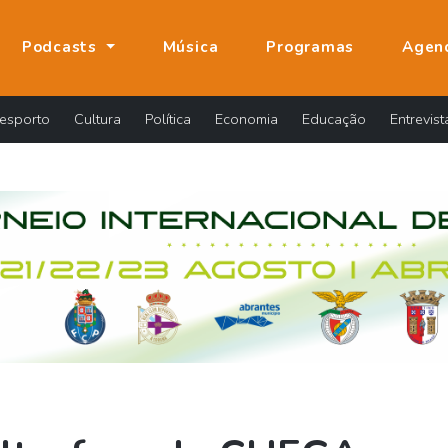
Podcasts
Música
Programas
Agen
esporto
Cultura
Política
Economia
Educação
Entrevist