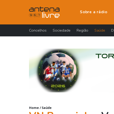
Sobre a rádio
Concelhos
Sociedade
Região
Saúde
D
Home
/
Saúde