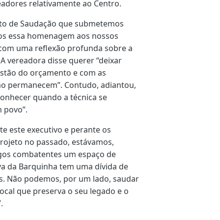
ereadores relativamente ao Centro.
Voto de Saudação que submetemos
mos essa homenagem aos nossos
com uma reflexão profunda sobre a
 A vereadora disse querer “deixar
estão do orçamento e com as
ção permanecem”. Contudo, adiantou,
conhecer quando a técnica se
 povo”.
te este executivo e perante os
projeto no passado, estávamos,
igos combatentes um espaço de
ova da Barquinha tem uma dívida de
s. Não podemos, por um lado, saudar
local que preserva o seu legado e o
.