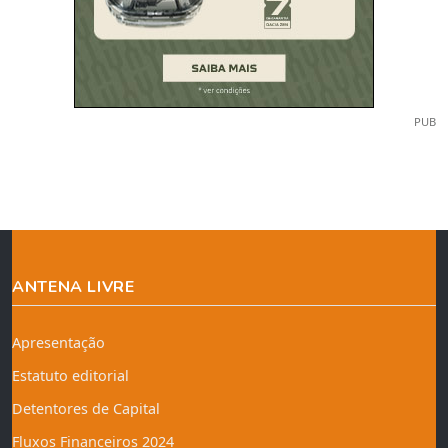
PUB
ANTENA LIVRE
Apresentação
Estatuto editorial
Detentores de Capital
Fluxos Financeiros 2024