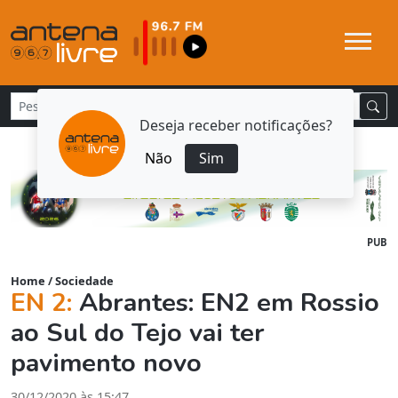
Deseja receber notificações?
Não
Sim
PUB
Home
/
Sociedade
EN 2:
Abrantes: EN2 em Rossio
ao Sul do Tejo vai ter
pavimento novo
30/12/2020 às 15:47