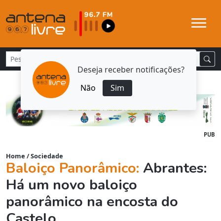
Deseja receber notificações?
Não
Sim
PUB
Home
/
Sociedade
Baloiço Panorâmico:
Abrantes:
Há um novo baloiço
panorâmico na encosta do
Castelo