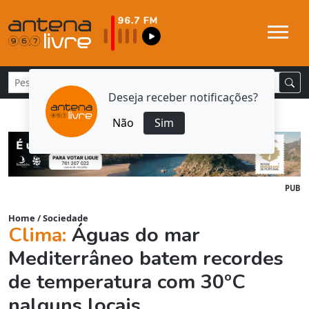
Deseja receber notificações?
Não
Sim
PUB
Home
/
Sociedade
Clima:
Águas do mar
Mediterrâneo batem recordes
de temperatura com 30ºC
nalguns locais