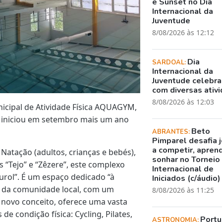
e Sunset no Dia
Internacional da
Juventude
8/08/2026 às 12:12
Dia
SARDOAL:
Internacional da
Juventude celebr
com diversas ativ
8/08/2026 às 12:03
cipal de Atividade Física AQUAGYM,
, iniciou em setembro mais um ano
Beto
ABRANTES:
Pimparel desafia 
a competir, apren
 Natação (adultos, crianças e bebés),
sonhar no Torneio
s “Tejo” e “Zêzere”, este complexo
Internacional de
urol”. É um espaço dedicado “à
Iniciados (c/áudio)
o da comunidade local, com um
8/08/2026 às 11:25
 novo conceito, oferece uma vasta
de condição física: Cycling, Pilates,
Portu
ASTRONOMIA: