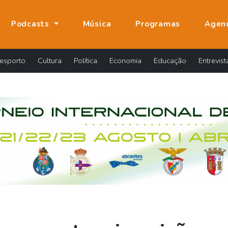
Podcasts
Música
Programas
Agen
esporto
Cultura
Política
Economia
Educação
Entrevist