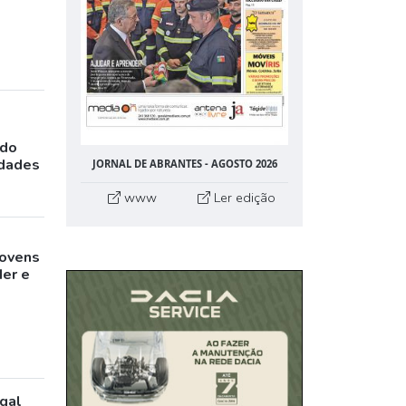
ado
idades
JORNAL DE ABRANTES - AGOSTO 2026
www
Ler edição
jovens
der e
gal