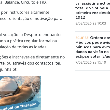
, Balance, Circuito e TRX.
vai assistir a ecli
total do Sol pela
 por instrutores altamente
primeira vez desd
1912
necer orientação e motivação para
8/08/2026 às 10:03
l vocação: o Desporto enquanto
Ordem do
ECLIPSE:
do a prática regular formal ou
Médicos pede avi
pulação de todas as idades.
públicos para evit
danos na visão no
eclipse solar (c/á
ões e inscrever-se diretamente no
7/08/2026 às 15:19
e, ou através dos contactos: tel.
uinha.pt
.