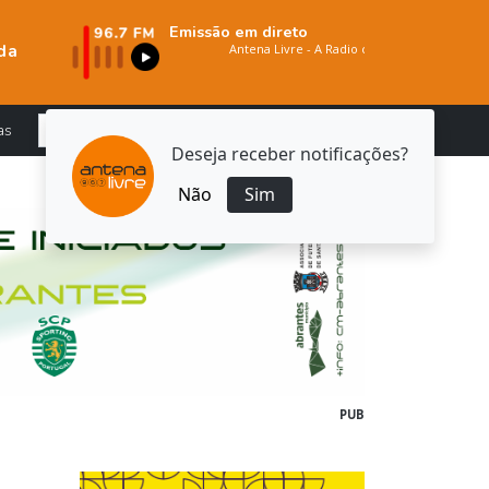
Emissão em direto
da
as
Deseja receber notificações?
Não
Sim
PUB