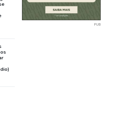
pse
e
PUB
s
sos
ar
udio)