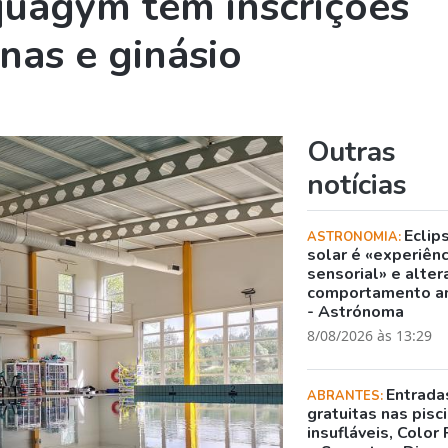
uagym tem inscrições
inas e ginásio
Outras
notícias
Eclip
ASTRONOMIA:
solar é «experiênc
sensorial» e alter
comportamento a
- Astrónoma
8/08/2026 às 13:29
Entrada
ABRANTES:
gratuitas nas pisc
insufláveis, Color 