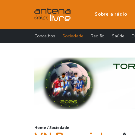
Sobre a rádio
Concelhos
Sociedade
Região
Saúde
D
Home
/
Sociedade