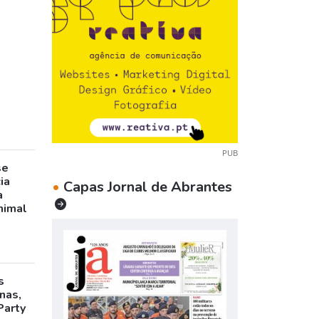
PUB
se
ia
•
Capas Jornal de Abrantes
a
nimal
s
inas,
Party