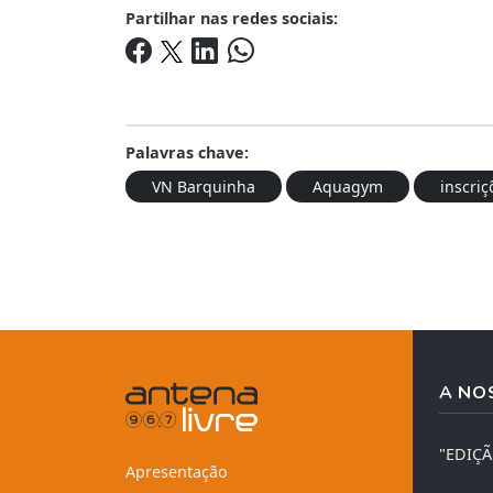
Partilhar nas redes sociais:
Palavras chave:
VN Barquinha
Aquagym
inscriç
A NO
"EDIÇ
Apresentação