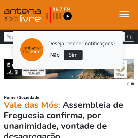
Deseja receber notificações?
Não
Sim
PUB
Home
/
Sociedade
Vale das Mós:
Assembleia de
Freguesia confirma, por
unanimidade, vontade de
desagregação