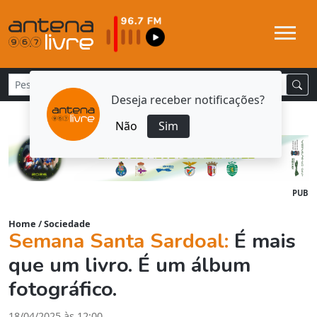
Deseja receber notificações?
Não
Sim
PUB
Home
/
Sociedade
Semana Santa Sardoal:
É mais
que um livro. É um álbum
fotográfico.
18/04/2025 às 12:00