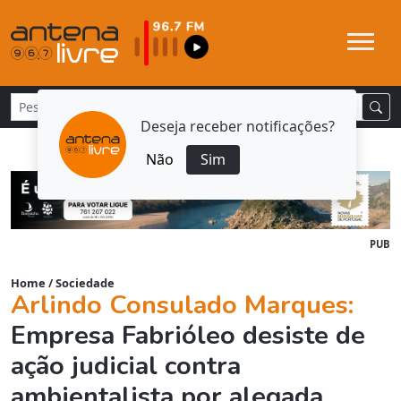
Deseja receber notificações?
Não
Sim
PUB
Home
/
Sociedade
Arlindo Consulado Marques:
Empresa Fabrióleo desiste de
ação judicial contra
ambientalista por alegada