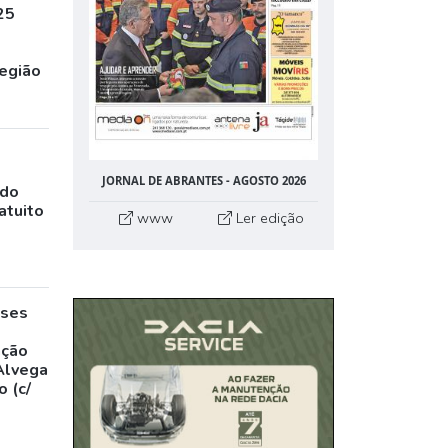
25
egião
JORNAL DE ABRANTES - AGOSTO 2026
ado
atuito
www
Ler edição
eses
,
ação
Alvega
 (c/