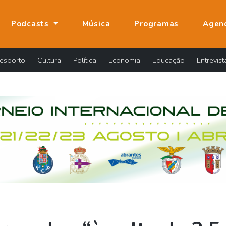
Podcasts
Música
Programas
Agen
esporto
Cultura
Política
Economia
Educação
Entrevist