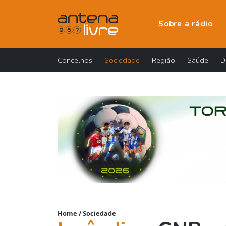
Sobre a rádio
Concelhos
Sociedade
Região
Saúde
D
Home
/
Sociedade