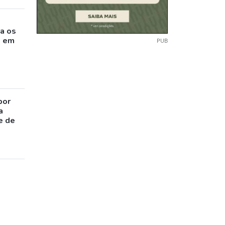
o
a os
s em
PUB
por
a
e de