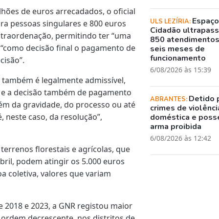
hões de euros arrecadados, o oficial
Espaç
ULS LEZÍRIA:
ara pessoas singulares e 800 euros
Cidadão ultrapass
ntraordenação, permitindo ter “uma
850 atendimento
 “como decisão final o pagamento de
seis meses de
funcionamento
cisão”.
6/08/2026 às 15:39
e também é legalmente admissível,
va e a decisão também de pagamento
Detido 
ABRANTES:
m da gravidade, do processo ou até
crimes de violênci
, neste caso, da resolução”,
doméstica e poss
arma proibida
6/08/2026 às 12:42
terrenos florestais e agrícolas, que
bril, podem atingir os 5.000 euros
a coletiva, valores que variam
e 2018 e 2023, a GNR registou maior
ordem decrescente, nos distritos de