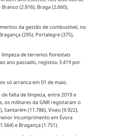
Branco (2.816), Braga (2.660),
imentos da gestão de combustível, no
ragança (295), Portalegre (375),
e limpeza de terrenos florestais
ao ano passado, registou 3.419 por
enos só arranca em 01 de maio.
de falta de limpeza, entre 2019 e
s, os militares da GNR registaram o
, Santarém (11.786), Viseu (9.922),
 e menor incumprimento em Évora
 (1.564) e Bragança (1.751).