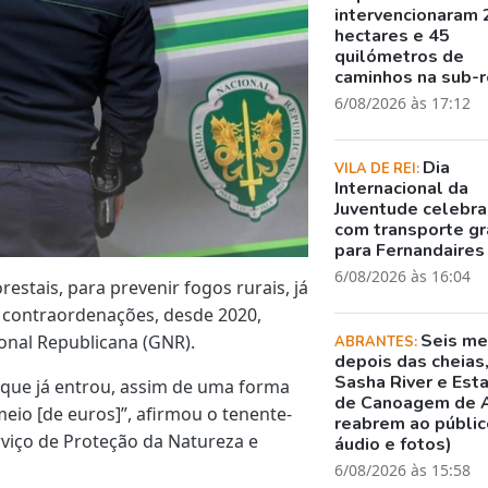
intervencionaram 
hectares e 45
quilómetros de
caminhos na sub-r
6/08/2026 às 17:12
Dia
VILA DE REI:
Internacional da
Juventude celebr
com transporte gr
para Fernandaires
6/08/2026 às 16:04
restais, para prevenir fogos rurais, já
m contraordenações, desde 2020,
Seis m
ional Republicana (GNR).
ABRANTES:
depois das cheias
Sasha River e Est
r que já entrou, assim de uma forma
de Canoagem de 
meio [de euros]”, afirmou o tenente-
reabrem ao público
rviço de Proteção da Natureza e
áudio e fotos)
6/08/2026 às 15:58