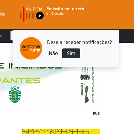
Emissão em direto
da
as
Deseja receber notificações?
Não
Sim
PUB