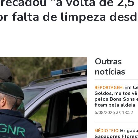
recadou “à volta de 2,5
r falta de limpeza desd
Outras
notícias
Em C
REPORTAGEM:
Soldos, muitos v
pelos Bons Sons 
ficam pela aldeia
6/08/2026 às 18:52
Brigad
MÉDIO TEJO:
Sapadores Flores