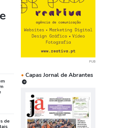
e
PUB
•
Capas Jornal de Abrantes
em
êm
e
as de
tais