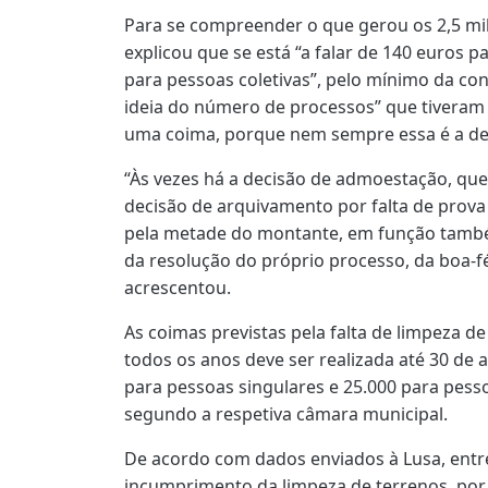
Para se compreender o que gerou os 2,5 mil
explicou que se está “a falar de 140 euros p
para pessoas coletivas”, pelo mínimo da co
ideia do número de processos” que tiveram
uma coima, porque nem sempre essa é a de
“Às vezes há a decisão de admoestação, qu
decisão de arquivamento por falta de pro
pela metade do montante, em função també
da resolução do próprio processo, da boa-fé
acrescentou.
As coimas previstas pela falta de limpeza de 
todos os anos deve ser realizada até 30 de a
para pessoas singulares e 25.000 para pesso
segundo a respetiva câmara municipal.
De acordo com dados enviados à Lusa, entr
incumprimento da limpeza de terrenos, por 