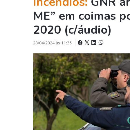
Incêndios:
GNR ar
ME” em coimas po
2020 (c/áudio)
28/04/2024 às 11:35