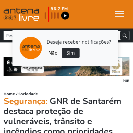
Deseja receber notificações?
Não
Sim
PUB
Home
/
Sociedade
Segurança:
GNR de Santarém
destaca proteção de
vulneráveis, trânsito e
incêndios como prioridades