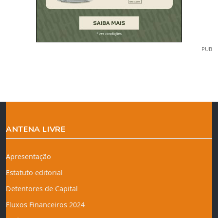
PUB
ANTENA LIVRE
Apresentação
Estatuto editorial
Detentores de Capital
Fluxos Financeiros 2024