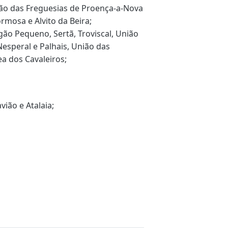
ão das Freguesias de Proença-a-Nova
rmosa e Alvito da Beira;
gão Pequeno, Sertã, Troviscal, União
esperal e Palhais, União das
a dos Cavaleiros;
vião e Atalaia;