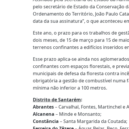
pelo secretário de Estado da Conservação d
Ordenamento do Território, João Paulo Cata
data da sua assinatura”, o que aconteceu e
Este ano, o prazo para os trabalhos de ges
dois meses, de 15 de março para 15 de mai
terrenos confinantes a edifícios inseridos e
Esse prazo aplica-se ainda nos aglomerados
confinantes com espaços florestais, e prev
municipais de defesa da floresta contra in
obrigatória a gestão de combustível numa fa
mínima não inferior a 100 metros.
Distrito de Santarém
:
Abrantes
– Carvalhal, Fontes, Martinchel e 
Alcanena
– Minde e Monsanto;
Constância
– Santa Margarida da Coutada;
Ferreira do Zêzere
– Águas Belas, Beco, Ferr