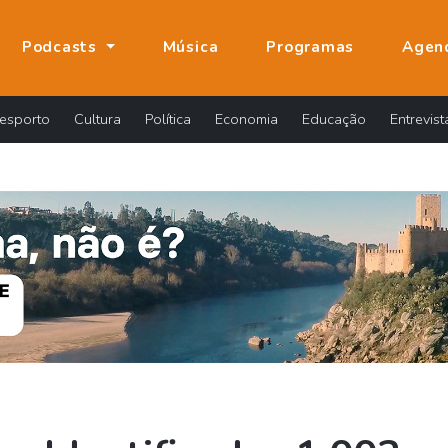
Podcasts
Música
Programas
Agen
esporto
Cultura
Política
Economia
Educação
Entrevist