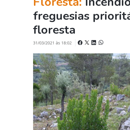
Floresta:
Incêndio
freguesias priorit
floresta
31/03/2021 às 18:02