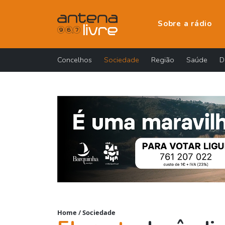
Sobre a rádio
Concelhos
Sociedade
Região
Saúde
D
Home
/
Sociedade