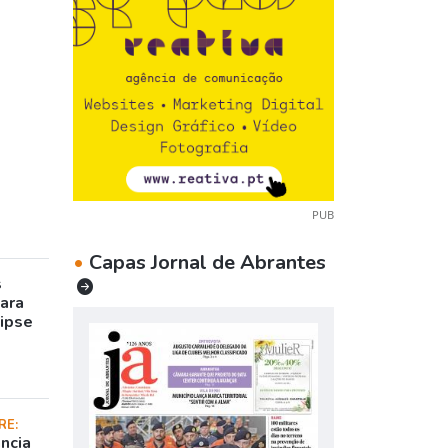
PUB
•
Capas Jornal de Abrantes
s
para
lipse
RE:
ncia