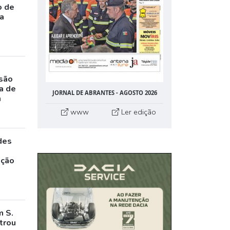
o de
da
rsão
a de
JORNAL DE ABRANTES - AGOSTO 2026
m
www
Ler edição
des
a
ação
m S.
trou