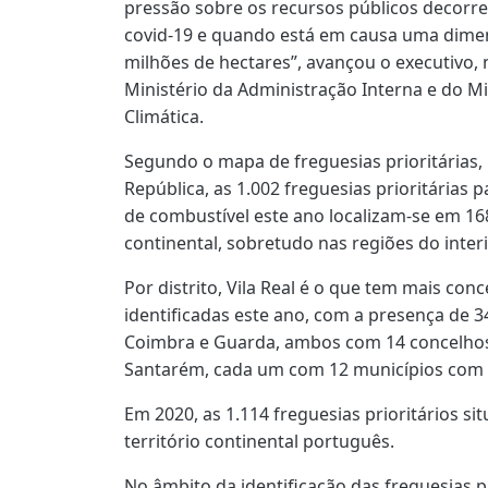
pressão sobre os recursos públicos decorr
covid-19 e quando está em causa uma dimens
milhões de hectares”, avançou o executivo
Ministério da Administração Interna e do M
Climática.
Segundo o mapa de freguesias prioritárias, 
República, as 1.002 freguesias prioritárias p
de combustível este ano localizam-se em 16
continental, sobretudo nas regiões do inter
Por distrito, Vila Real é o que tem mais con
identificadas este ano, com a presença de 
Coimbra e Guarda, ambos com 14 concelhos 
Santarém, cada um com 12 municípios com f
Em 2020, as 1.114 freguesias prioritários s
território continental português.
No âmbito da identificação das freguesias p