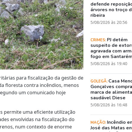
defende reposiçã
árvores no troço 
ribeira
5/08/2026 às 20:56
PJ detém
CRIMES:
suspeito de exto
agravada com arm
fogo em Santaré
5/08/2026 às 19:40
itárias para fiscalização da gestão de
Casa Men
GOLEGÃ:
da floresta contra incêndios, menos
Gonçalves compr
marca de aliment
, segundo um comunicado hoje
saudável Diese
5/08/2026 às 16:48
as permite uma eficiente utilização
des envolvidas na fiscalização do
Incêndio e
MAÇÃO:
rrenos, num contexto de enorme
José das Matas en