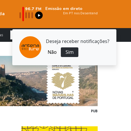
Emissão em direto
da
as
Deseja receber notificações?
Não
Sim
PUB