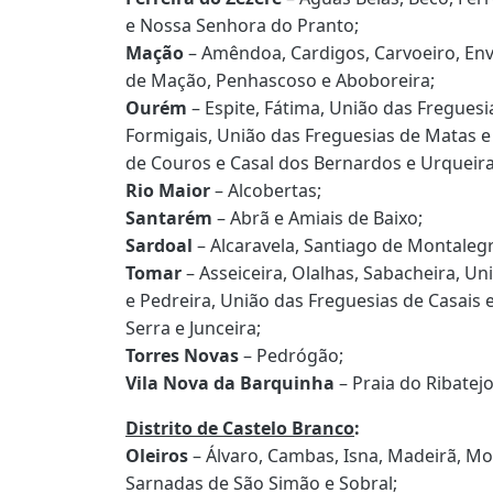
e Nossa Senhora do Pranto;
Mação
– Amêndoa, Cardigos, Carvoeiro, Env
de Mação, Penhascoso e Aboboreira;
Ourém
– Espite, Fátima, União das Freguesia
Formigais, União das Freguesias de Matas e 
de Couros e Casal dos Bernardos e Urqueira
Rio Maior
– Alcobertas;
Santarém
– Abrã e Amiais de Baixo;
Sardoal
– Alcaravela, Santiago de Montalegr
Tomar
– Asseiceira, Olalhas, Sabacheira, Un
e Pedreira, União das Freguesias de Casais 
Serra e Junceira;
Torres Novas
– Pedrógão;
Vila Nova da Barquinha
– Praia do Ribatejo
Distrito de Castelo Branco
:
Oleiros
– Álvaro, Cambas, Isna, Madeirã, Mos
Sarnadas de São Simão e Sobral;