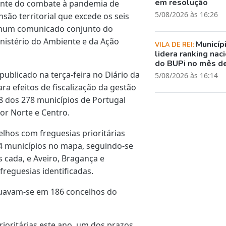
em resolução
ente do combate à pandemia de
5/08/2026 às 16:26
ão territorial que excede os seis
, num comunicado conjunto do
inistério do Ambiente e da Ação
Municíp
VILA DE REI:
lidera ranking nac
do BUPi no mês de
publicado na terça-feira no Diário da
5/08/2026 às 16:14
ara efeitos de fiscalização da gestão
8 dos 278 municípios de Portugal
ior Norte e Centro.
celhos com freguesias prioritárias
34 municípios no mapa, seguindo-se
cada, e Aveiro, Bragança e
reguesias identificadas.
ituavam-se em 186 concelhos do
rioritárias este ano, um dos prazos