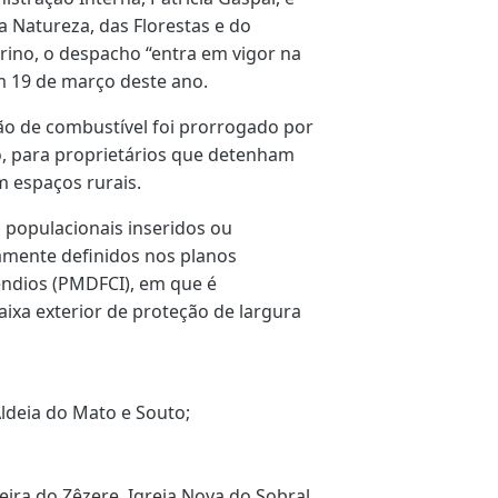
a Natureza, das Florestas e do
rino, o despacho “entra em vigor na
m 19 de março deste ano.
tão de combustível foi prorrogado por
o, para proprietários que detenham
m espaços rurais.
 populacionais inseridos ou
iamente definidos nos planos
cêndios (PMDFCI), em que é
ixa exterior de proteção de largura
Aldeia do Mato e Souto;
eira do Zêzere, Igreja Nova do Sobral