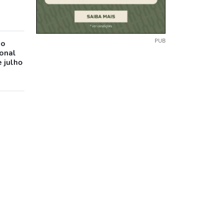
PUB
io
ional
 julho