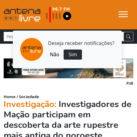
Deseja receber notificações?
Não
Sim
PUB
Home
/
Sociedade
Investigação:
Investigadores de
Mação participam em
descoberta da arte rupestre
mais antiga do noroeste