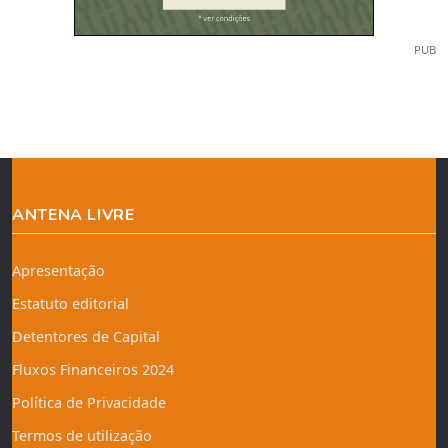
PUB
ANTENA LIVRE
Apresentação
Estatuto editorial
Detentores de Capital
Fluxos Financeiros 2024
Política de Privacidade
Termos de utilização