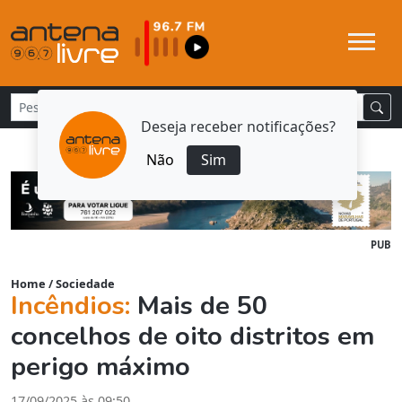
Deseja receber notificações?
Não
Sim
PUB
Home
/
Sociedade
Incêndios:
Mais de 50
concelhos de oito distritos em
perigo máximo
17/09/2025 às 09:50