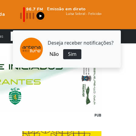
Emissão em direto
da
as
Deseja receber notificações?
Não
Sim
PUB