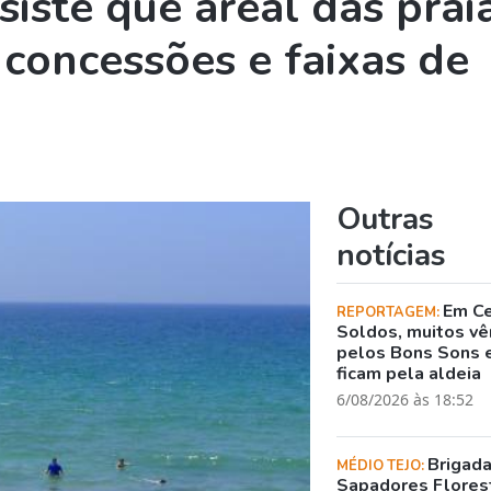
nsiste que areal das prai
s concessões e faixas de
Outras
notícias
Em C
REPORTAGEM:
Soldos, muitos v
pelos Bons Sons 
ficam pela aldeia
6/08/2026 às 18:52
Brigad
MÉDIO TEJO:
Sapadores Flores