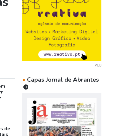
as
PUB
•
Capas Jornal de Abrantes
em
êm
e
as de
tais