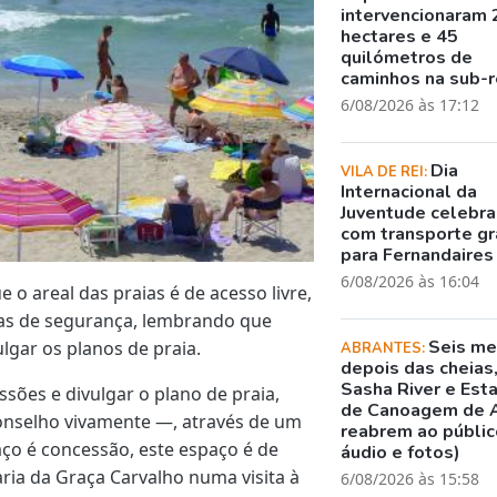
intervencionaram 
hectares e 45
quilómetros de
caminhos na sub-r
6/08/2026 às 17:12
Dia
VILA DE REI:
Internacional da
Juventude celebr
com transporte gr
para Fernandaires
6/08/2026 às 16:04
o areal das praias é de acesso livre,
xas de segurança, lembrando que
Seis m
ulgar os planos de praia.
ABRANTES:
depois das cheias
Sasha River e Est
sões e divulgar o plano de praia,
de Canoagem de 
conselho vivamente —, através de um
reabrem ao público
aço é concessão, este espaço é de
áudio e fotos)
aria da Graça Carvalho numa visita à
6/08/2026 às 15:58