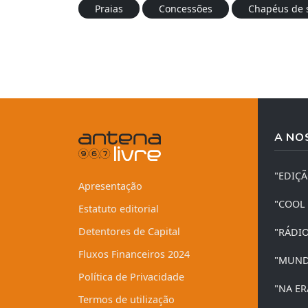
Praias
Concessões
Chapéus de 
A NO
"EDIÇ
Apresentação
"COOL
Estatuto editorial
Detentores de Capital
"RÁDI
Fluxos Financeiros 2024
"MUND
Política de Privacidade
"NA ER
Termos de utilização