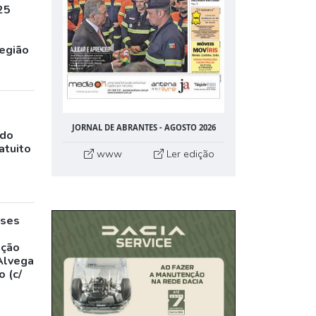
25
egião
JORNAL DE ABRANTES - AGOSTO 2026
ado
atuito
www
Ler edição
eses
,
ação
Alvega
 (c/