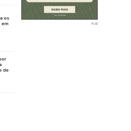
o
a os
s em
PUB
por
a
e de