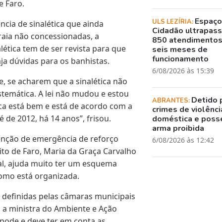
e Faro.
Espaç
ULS LEZÍRIA:
ncia de sinalética que ainda
Cidadão ultrapass
raia não concessionadas, a
850 atendimento
lética tem de ser revista para que
seis meses de
funcionamento
ja dúvidas para os banhistas.
6/08/2026 às 15:39
e, se acharem que a sinalética não
istemática. A lei não mudou e estou
Detido 
ABRANTES:
ica está bem e está de acordo com a
crimes de violênci
é de 2012, há 14 anos”, frisou.
doméstica e poss
arma proibida
venção de emergência de reforço
6/08/2026 às 12:42
ito de Faro, Maria da Graça Carvalho
al, ajuda muito ter um esquema
como está organizada.
definidas pelas câmaras municipais
 a ministra do Ambiente e Ação
 pode e deve ter em conta as