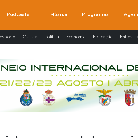
Podcasts
Música
Programas
Agen
esporto
Cultura
Política
Economia
Educação
Entrevist