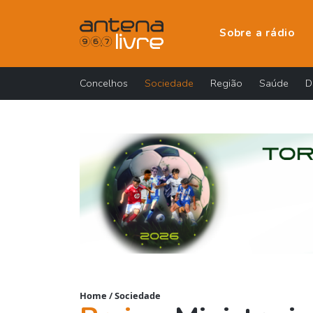
Sobre a rádio
Concelhos
Sociedade
Região
Saúde
D
Home
/
Sociedade