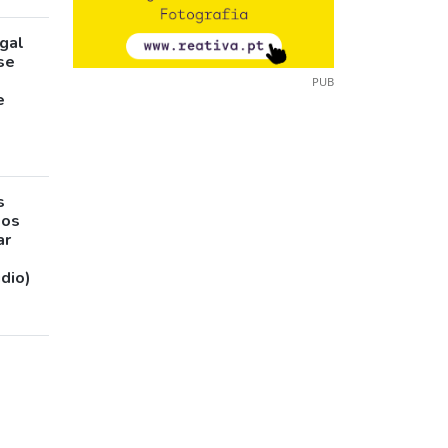
gal
pse
PUB
e
s
sos
ar
udio)