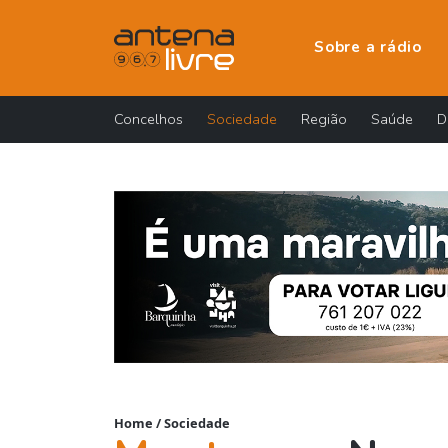
Sobre a rádio
Concelhos
Sociedade
Região
Saúde
D
Home
/
Sociedade