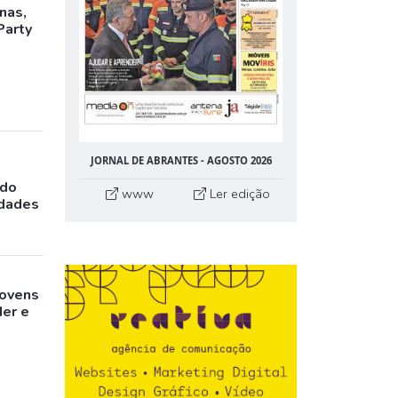
inas,
Party
JORNAL DE ABRANTES - AGOSTO 2026
ado
www
Ler edição
idades
jovens
der e