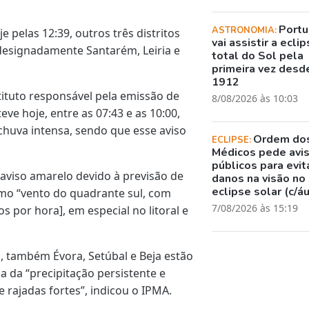
Portu
ASTRONOMIA:
pelas 12:39, outros três distritos
vai assistir a ecli
 designadamente Santarém, Leiria e
total do Sol pela
primeira vez desd
1912
ituto responsável pela emissão de
8/08/2026 às 10:03
eve hoje, entre as 07:43 e as 10:00,
chuva intensa, sendo que esse aviso
Ordem do
ECLIPSE:
Médicos pede avi
públicos para evit
b aviso amarelo devido à previsão de
danos na visão no
eclipse solar (c/á
omo “vento do quadrante sul, com
7/08/2026 às 15:19
 por hora], em especial no litoral e
l, também Évora, Setúbal e Beja estão
sa da “precipitação persistente e
 rajadas fortes”, indicou o IPMA.