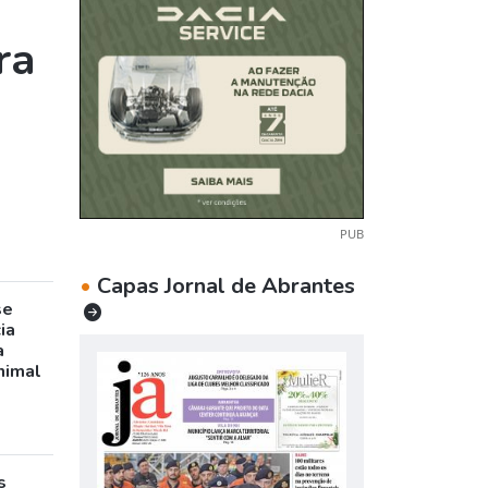
ra
PUB
•
Capas Jornal de Abrantes
se
ia
a
nimal
s