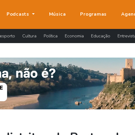
Podcasts
Música
Programas
Agen
esporto
Cultura
Política
Economia
Educação
Entrevist