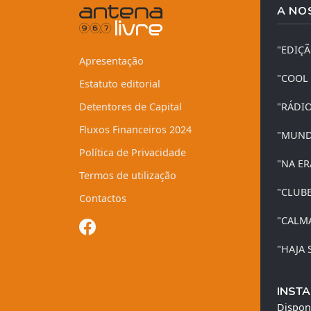
A NO
"EDIÇ
Apresentação
"COOL
Estatuto editorial
Detentores de Capital
"RÁDI
Fluxos Financeiros 2024
"MUND
Política de Privacidade
"NA ER
Termos de utilização
"CLUB
Contactos
"CALM
"HAJA 
INSTA
Dispon