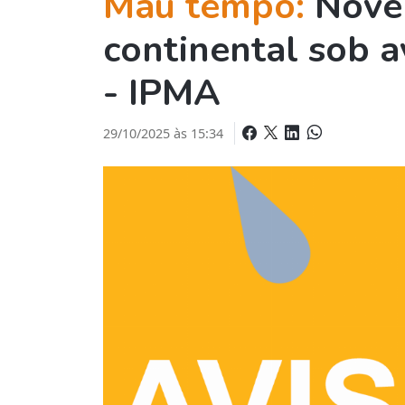
Mau tempo:
Nove 
continental sob av
- IPMA
29/10/2025 às 15:34