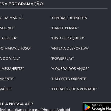
SSA PROGRAMAÇÃO
ÃO DA MANHÃ"
"CENTRAL DE ESCUTA"
 SOUND"
"DANCE POWER"
O AURORA"
"DISTO E DAQUILO"
O MARAVILHOSO"
"ANTENA DESPORTIVA"
A DO VINIL"
"POWERPLAY"
E MEGAHERTZ"
"A QUEDA DOS ANJOS"
AMENTE"
"UM CERTO ORIENTE"
SAÚDE"
"LEGIÃO DA BOA VONTADE"
LE A NOSSA APP
ível gratuitamente para IPhone e Android