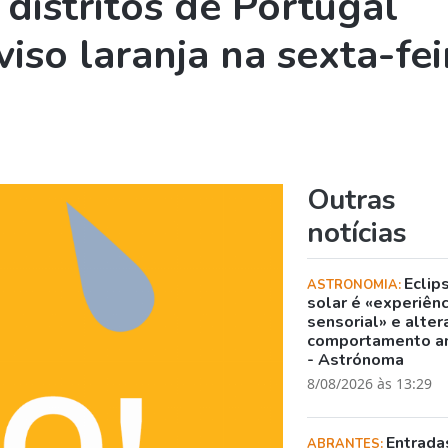
distritos de Portugal
iso laranja na sexta-fei
Outras
notícias
Eclip
ASTRONOMIA:
solar é «experiênc
sensorial» e alter
comportamento a
- Astrónoma
8/08/2026 às 13:29
Entrada
ABRANTES: