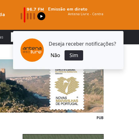
Emissão em direto
da
as
Deseja receber notificações?
Não
Sim
PUB