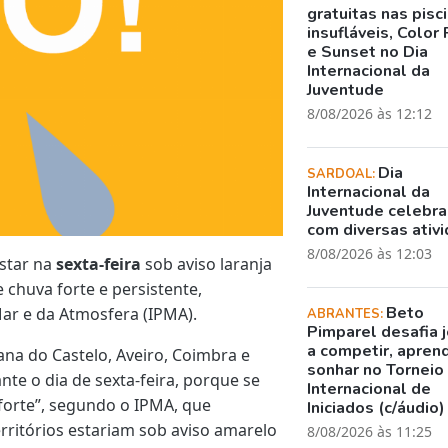
gratuitas nas pisc
insufláveis, Color 
e Sunset no Dia
Internacional da
Juventude
8/08/2026 às 12:12
Dia
SARDOAL:
Internacional da
Juventude celebr
com diversas ativ
8/08/2026 às 12:03
estar na
sexta-feira
sob aviso laranja
 chuva forte e persistente,
Beto
ar e da Atmosfera (IPMA).
ABRANTES:
Pimparel desafia 
a competir, apren
iana do Castelo, Aveiro, Coimbra e
sonhar no Torneio
ante o dia de sexta-feira, porque se
Internacional de
 forte”, segundo o IPMA, que
Iniciados (c/áudio)
rritórios estariam sob aviso amarelo
8/08/2026 às 11:25