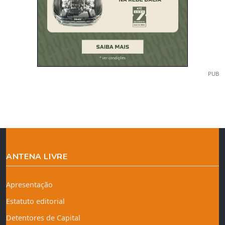
PUB
ANTENA LIVRE
Apresentação
Estatuto editorial
Detentores de Capital