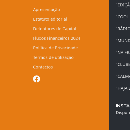
"EDIÇ
Apresentação
"COOL
Estatuto editorial
Detentores de Capital
"RÁDI
Fluxos Financeiros 2024
"MUND
Política de Privacidade
"NA ER
Termos de utilização
"CLUB
Contactos
"CALM
"HAJA 
INSTA
Dispon