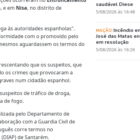
saudável Diese
m, e em
Nisa
, no distrito de
5/08/2026 às 16:48
ega às autoridades espanholas".
Incêndio e
MAÇÃO:
nformidade com o promovido pelo
José das Matas en
em resolução
os mesmos aguardassem os termos do
5/08/2026 às 16:26
rescentando que os suspeitos, que
ido os crimes que provocaram a
graves num cidadão espanhol.
suspeitos de tráfico de droga,
a de fogo.
alizada pelo Departamento de
laboração com a Guardia Civil de
tuguês corre termos no
 (DIAP) de Santarém.