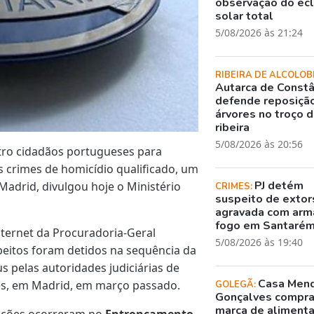
observação do ec
solar total
5/08/2026 às 21:24
RIBEIRA DE ALCOLOB
Autarca de Constâ
defende reposiçã
árvores no troço 
ribeira
5/08/2026 às 20:56
uatro cidadãos portugueses para
s crimes de homicídio qualificado, um
PJ detém
Madrid, divulgou hoje o Ministério
CRIMES:
suspeito de exto
agravada com arm
fogo em Santaré
ternet da Procuradoria-Geral
5/08/2026 às 19:40
peitos foram detidos na sequência da
pelas autoridades judiciárias de
Casa Men
mes, em Madrid, em março passado.
GOLEGÃ:
Gonçalves compr
marca de aliment
tenções ocorreram no
Entroncamento