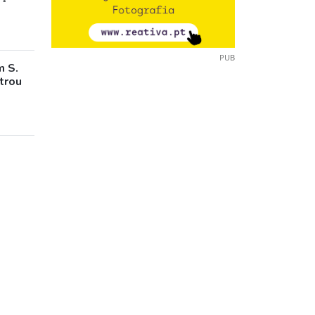
PUB
m S.
trou