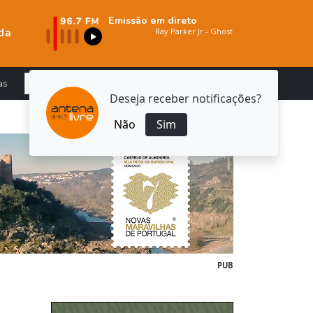
Emissão em direto
da
as
Deseja receber notificações?
Não
Sim
PUB