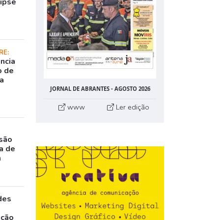
lipse
RE:
ncia
o de
da
JORNAL DE ABRANTES - AGOSTO 2026
www
Ler edição
rsão
a de
m
des
a
ação