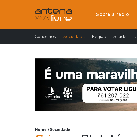
Sobre a rádio
Concelhos
Sociedade
Região
Saúde
D
Home
/
Sociedade