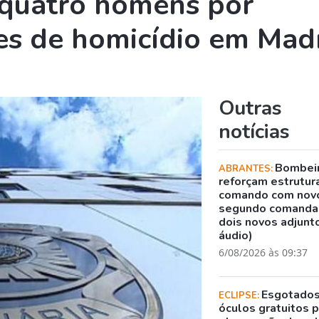
 quatro homens por
mes de homicídio em Mad
Outras
notícias
Bombei
ABRANTES:
reforçam estrutur
comando com nov
segundo comanda
dois novos adjunto
áudio)
6/08/2026 às 09:37
Esgotado
ECLIPSE:
óculos gratuitos 