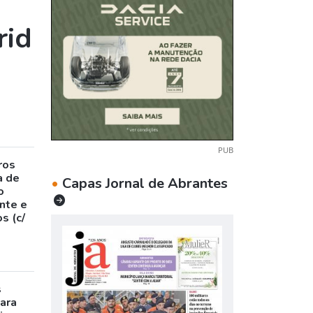
rid
PUB
ros
a de
•
Capas Jornal de Abrantes
o
nte e
s (c/
s
para