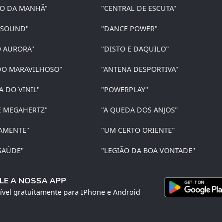
ÃO DA MANHÃ"
"CENTRAL DE ESCUTA"
 SOUND"
"DANCE POWER"
O AURORA"
"DISTO E DAQUILO"
O MARAVILHOSO"
"ANTENA DESPORTIVA"
A DO VINIL"
"POWERPLAY"
E MEGAHERTZ"
"A QUEDA DOS ANJOS"
AMENTE"
"UM CERTO ORIENTE"
SAÚDE"
"LEGIÃO DA BOA VONTADE"
LE A NOSSA APP
ível gratuitamente para IPhone e Android