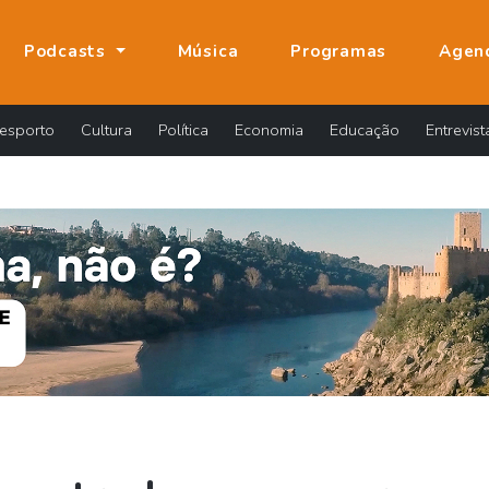
Podcasts
Música
Programas
Agen
esporto
Cultura
Política
Economia
Educação
Entrevist