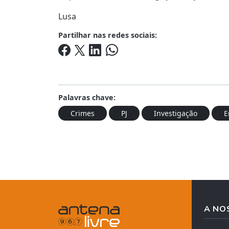
Lusa
Partilhar nas redes sociais:
Palavras chave:
Crimes
PJ
Investigação
E
A NO