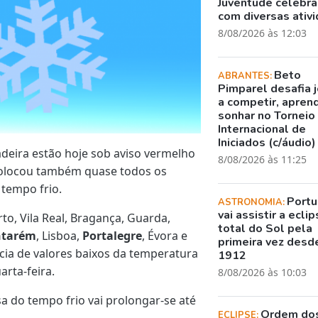
Juventude celebr
com diversas ativ
8/08/2026 às 12:03
Beto
ABRANTES:
Pimparel desafia 
a competir, apren
sonhar no Torneio
Internacional de
Iniciados (c/áudio)
deira estão hoje sob aviso vermelho
8/08/2026 às 11:25
colocou também quase todos os
 tempo frio.
Portu
ASTRONOMIA:
vai assistir a ecli
rto, Vila Real, Bragança, Guarda,
total do Sol pela
ntarém
, Lisboa,
Portalegre
, Évora e
primeira vez desd
cia de valores baixos da temperatura
1912
arta-feira.
8/08/2026 às 10:03
sa do tempo frio vai prolongar-se até
Ordem do
ECLIPSE: