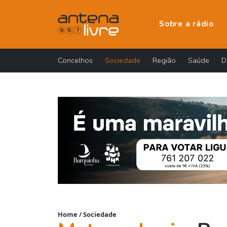
Sobre a rádio
Concelhos
Sociedade
Região
Saúde
D
Home
/
Sociedade