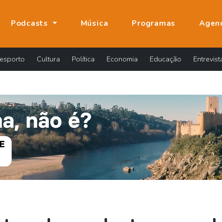
Podcasts
Música
Programas
Agen
esporto
Cultura
Política
Economia
Educação
Entrevist