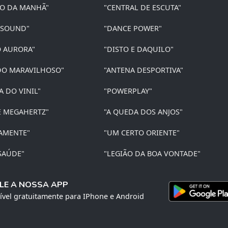
ÃO DA MANHÃ"
"CENTRAL DE ESCUTA"
 SOUND"
"DANCE POWER"
O AURORA"
"DISTO E DAQUILO"
O MARAVILHOSO"
"ANTENA DESPORTIVA"
A DO VINIL"
"POWERPLAY"
E MEGAHERTZ"
"A QUEDA DOS ANJOS"
AMENTE"
"UM CERTO ORIENTE"
SAÚDE"
"LEGIÃO DA BOA VONTADE"
LE A NOSSA APP
ível gratuitamente para IPhone e Android