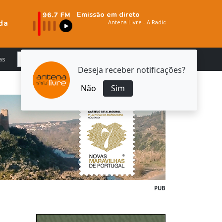
Emissão em direto
da
as
Deseja receber notificações?
Não
Sim
PUB