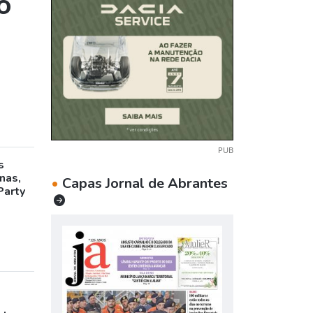
o
PUB
s
inas,
•
Capas Jornal de Abrantes
Party