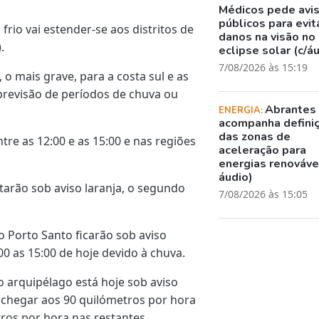
Médicos pede avi
públicos para evit
frio vai estender-se aos distritos de
danos na visão no
.
eclipse solar (c/á
7/08/2026 às 15:19
o mais grave, para a costa sul e as
revisão de períodos de chuva ou
Abrantes
ENERGIA:
acompanha defini
das zonas de
tre as 12:00 e as 15:00 e nas regiões
aceleração para
energias renovávei
áudio)
starão sob aviso laranja, o segundo
7/08/2026 às 15:05
o Porto Santo ficarão sob aviso
00 as 15:00 de hoje devido à chuva.
o arquipélago está hoje sob aviso
 chegar aos 90 quilómetros por hora
ros por hora nas restantes.