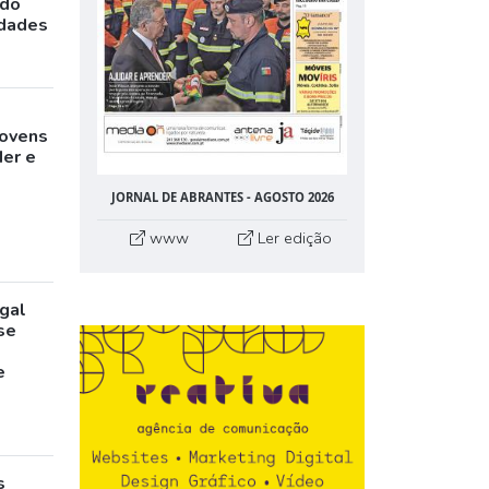
ado
idades
jovens
der e
JORNAL DE ABRANTES - AGOSTO 2026
www
Ler edição
gal
pse
e
s