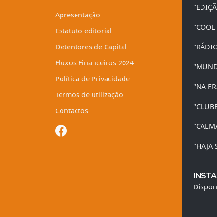
"EDIÇ
Apresentação
"COOL
Estatuto editorial
Detentores de Capital
"RÁDI
Fluxos Financeiros 2024
"MUND
Política de Privacidade
"NA ER
Termos de utilização
"CLUB
Contactos
"CALM
"HAJA 
INSTA
Dispon