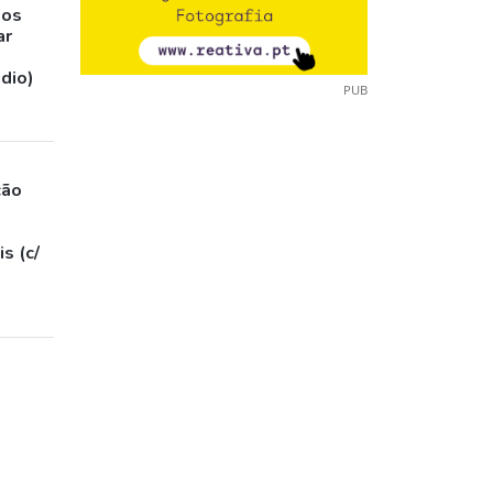
sos
ar
udio)
PUB
ção
s (c/