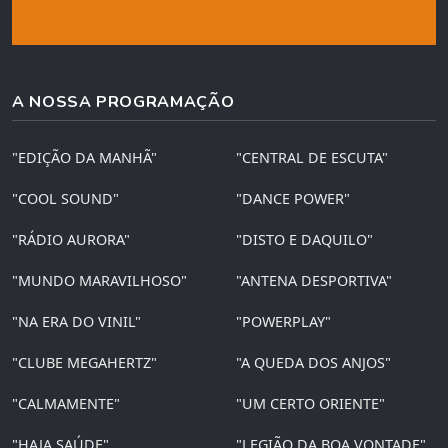
A NOSSA PROGRAMAÇÃO
"EDIÇÃO DA MANHÃ"
"CENTRAL DE ESCUTA"
"COOL SOUND"
"DANCE POWER"
"RÁDIO AURORA"
"DISTO E DAQUILO"
"MUNDO MARAVILHOSO"
"ANTENA DESPORTIVA"
"NA ERA DO VINIL"
"POWERPLAY"
"CLUBE MEGAHERTZ"
"A QUEDA DOS ANJOS"
"CALMAMENTE"
"UM CERTO ORIENTE"
"HAJA SAÚDE"
"LEGIÃO DA BOA VONTADE"