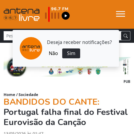
Deseja receber notificações?
Não
Sim
PUB
Home
/
Sociedade
BANDIDOS DO CANTE:
Portugal falha final do Festival
Eurovisão da Canção
13/05/2026 às 01:47