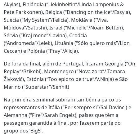
Akylas), Finlândia (“Liekinheitin”/Linda Lampenius &
Pete Parkkonen), Bélgica (“Dancing on the ice”/Essyla),
Suécia (“My System”/Felicia), Moldávia (“Viva,
Moldova”/Satoshi), Israel (“Michelle”/Noam Betten),
Sérvia (“Kraj mene”/Lavina), Croácia
(“Andromeda”/Lelek), Lituânia (“Sólo quiero más”/Lion
Ceccah) e Polónia (“Pray”/Alicja).
De fora da final, além de Portugal, ficaram Geórgia (“On
Replay”/Bzikebi), Montenegro (“Nova zora”/ Tamara
Živković), Estónia (“Too epic to be true”/V.Ninja) e São
Marino (“Superstar”/Senhit)
Na primeira semifinal subiram também a palco os
representantes de Itália (“Per sempre sì”/Sal Davinci) e
Alemanha (“Fire”/Sarah Engels), países que têm a
passagem garantida à final, por fazerem parte do
grupo dos ‘Big5’.