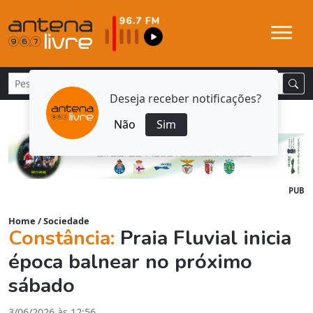
Deseja receber notificações?
Não
Sim
PUB
Home
/
Sociedade
Constância:
Praia Fluvial inicia
época balnear no próximo
sábado
3/06/2026 às 12:56