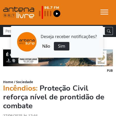
Deseja receber notificações?
Não
Sim
PUB
Home
/
Sociedade
Incêndios:
Proteção Civil
reforça nível de prontidão de
combate
27/06/2025 às 12:44