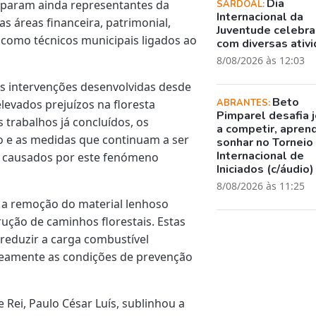
Dia
ciparam ainda representantes da
SARDOAL:
Internacional da
as áreas financeira, patrimonial,
Juventude celebr
 como técnicos municipais ligados ao
com diversas ativ
8/08/2026 às 12:03
as intervenções desenvolvidas desde
Beto
evados prejuízos na floresta
ABRANTES:
Pimparel desafia 
 trabalhos já concluídos, os
a competir, apren
 e as medidas que continuam a ser
sonhar no Torneio
Internacional de
 causados por este fenómeno
Iniciados (c/áudio)
8/08/2026 às 11:25
e a remoção do material lenhoso
ução de caminhos florestais. Estas
reduzir a carga combustível
aneamente as condições de prevenção
 Rei, Paulo César Luís, sublinhou a