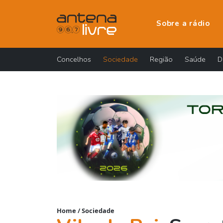
Sobre a rádio
Concelhos
Sociedade
Região
Saúde
D
Home
/
Sociedade