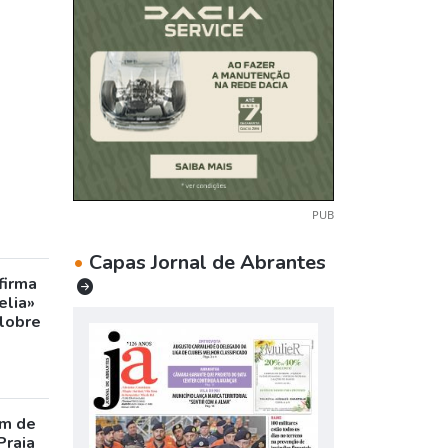
PUB
•
Capas Jornal de Abrantes
firma
elia»
olobre
m de
Praia