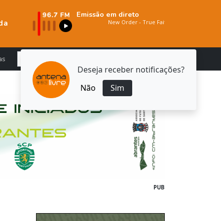
Emissão em direto
da
as
Deseja receber notificações?
Não
Sim
PUB