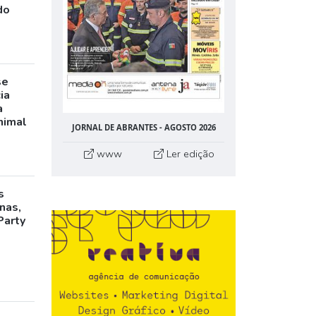
do
se
ia
a
nimal
JORNAL DE ABRANTES - AGOSTO 2026
www
Ler edição
s
inas,
Party