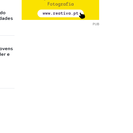
ado
idades
PUB
jovens
der e