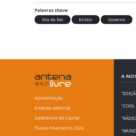
Palavras chave:
Vila de Rei
Kristin
Governo
A NO
"EDIÇ
Apresentação
"COOL
Estatuto editorial
Detentores de Capital
"RÁDI
Fluxos Financeiros 2024
"MUND