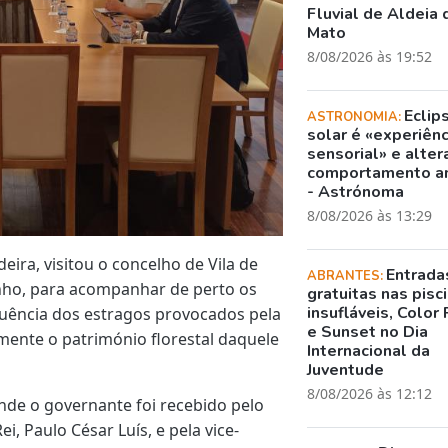
Fluvial de Aldeia 
Mato
8/08/2026 às 19:52
Eclip
ASTRONOMIA:
solar é «experiênc
sensorial» e alter
comportamento a
- Astrónoma
8/08/2026 às 13:29
eira, visitou o concelho de Vila de
Entrada
ABRANTES:
junho, para acompanhar de perto os
gratuitas nas pisc
insufláveis, Color 
quência dos estragos provocados pela
e Sunset no Dia
amente o património florestal daquele
Internacional da
Juventude
8/08/2026 às 12:12
onde o governante foi recebido pelo
i, Paulo César Luís, e pela vice-