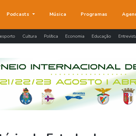
Podcasts
Música
Programas
Agen
esporto
Cultura
Política
Economia
Educação
Entrevist