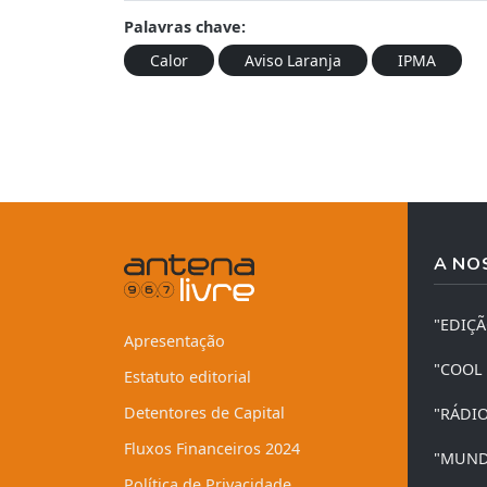
Palavras chave:
Calor
Aviso Laranja
IPMA
A NO
"EDIÇ
Apresentação
"COOL
Estatuto editorial
Detentores de Capital
"RÁDI
Fluxos Financeiros 2024
"MUND
Política de Privacidade