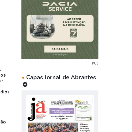
PUB
s
sos
•
Capas Jornal de Abrantes
ar
udio)
ção