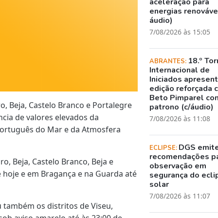
aceleração para
energias renovávei
áudio)
7/08/2026 às 15:05
18.º Tor
ABRANTES:
Internacional de
Iniciados apresen
edição reforçada 
Beto Pimparel co
o, Beja, Castelo Branco e Portalegre
patrono (c/áudio)
ncia de valores elevados da
7/08/2026 às 11:08
Português do Mar e da Atmosfera
DGS emit
ECLIPSE:
recomendações p
aro, Beja, Castelo Branco, Beja e
observação em
de hoje e em Bragança e na Guarda até
segurança do ecli
solar
7/08/2026 às 11:07
 também os distritos de Viseu,
 sob aviso amarelo até às 23:00 de