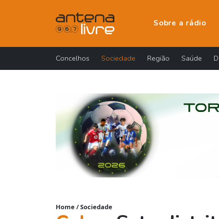
Sobre a rádio
Concelhos
Sociedade
Região
Saúde
D
Home
/
Sociedade