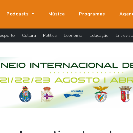
Podcasts
Música
Programas
Agen
esporto
Cultura
Política
Economia
Educação
Entrevist