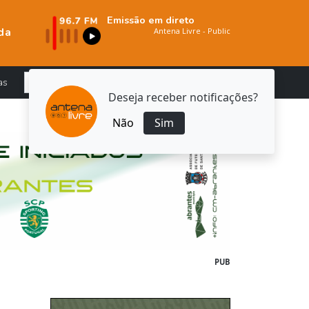
Emissão em direto
da
as
Deseja receber notificações?
Não
Sim
PUB