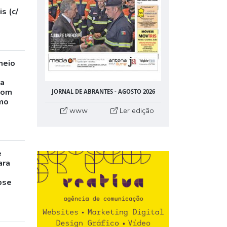
s (c/
neio
ta
com
JORNAL DE ABRANTES - AGOSTO 2026
mo
www
Ler edição
e
ara
pse