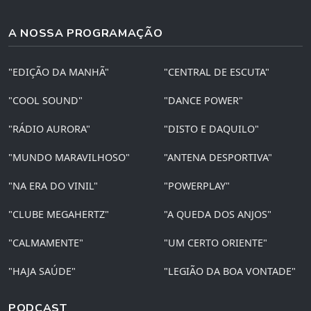
A NOSSA PROGRAMAÇÃO
"EDIÇÃO DA MANHÃ"
"CENTRAL DE ESCUTA"
"COOL SOUND"
"DANCE POWER"
"RÁDIO AURORA"
"DISTO E DAQUILO"
"MUNDO MARAVILHOSO"
"ANTENA DESPORTIVA"
"NA ERA DO VINIL"
"POWERPLAY"
"CLUBE MEGAHERTZ"
"A QUEDA DOS ANJOS"
"CALMAMENTE"
"UM CERTO ORIENTE"
"HAJA SAÚDE"
"LEGIÃO DA BOA VONTADE"
PODCAST