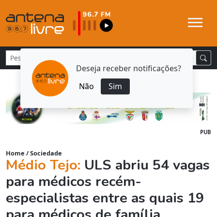
Deseja receber notificações?
Não
Sim
PUB
Home
/
Sociedade
Médio Tejo:
ULS abriu 54 vagas
para médicos recém-
especialistas entre as quais 19
para médicos de família