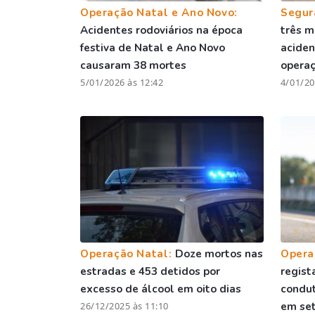
Operação Natal e Ano Novo:
Segur
Acidentes rodoviários na época
três m
festiva de Natal e Ano Novo
aciden
causaram 38 mortes
opera
5/01/2026 às 12:42
4/01/20
Operação Natal:
Doze mortos nas
Opera
estradas e 453 detidos por
regist
excesso de álcool em oito dias
condut
26/12/2025 às 11:10
em set