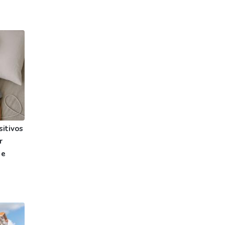
itivos
r
 e