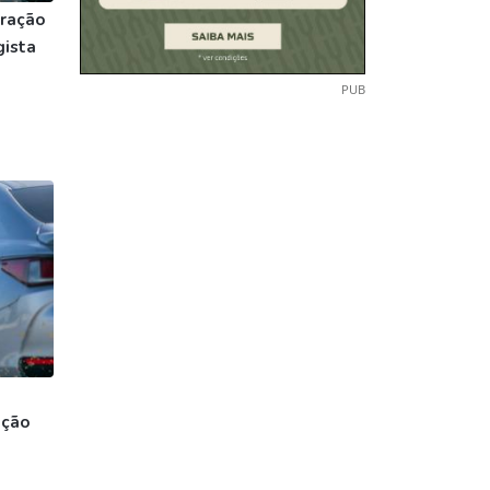
ração
gista
PUB
ação