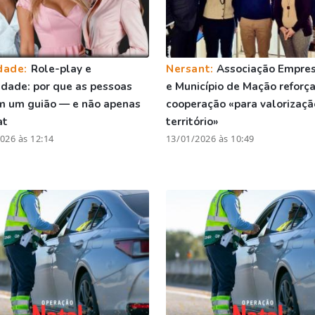
dade:
Role-play e
Nersant:
Associação Empres
vidade: por que as pessoas
e Município de Mação reforç
m um guião — e não apenas
cooperação «para valorizaçã
at
território»
026 às 12:14
13/01/2026 às 10:49