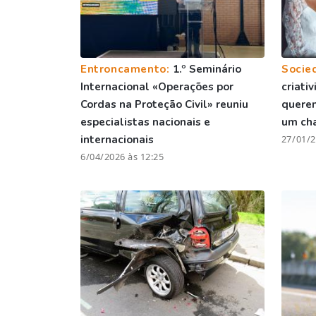
Entroncamento:
1.º Seminário
Socie
Internacional «Operações por
criati
Cordas na Proteção Civil» reuniu
quere
especialistas nacionais e
um ch
internacionais
27/01/2
6/04/2026 às 12:25