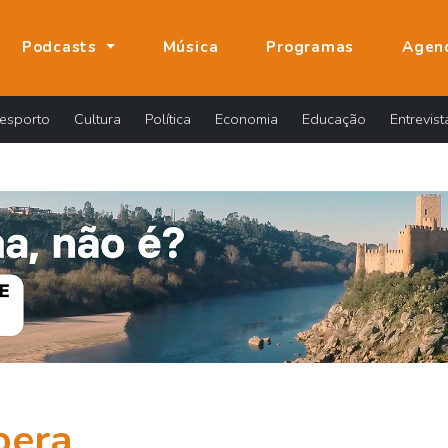
Podcasts
Música
Programas
Agen
esporto
Cultura
Política
Economia
Educação
Entrevist
pera