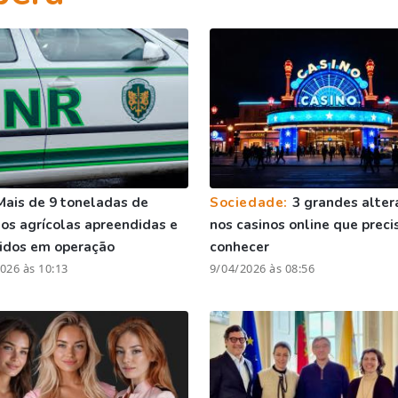
Mais de 9 toneladas de
Sociedade:
3 grandes alter
os agrícolas apreendidas e
nos casinos online que preci
idos em operação
conhecer
026 às 10:13
9/04/2026 às 08:56