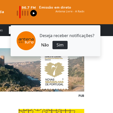
Emissão em direto
da
as
Deseja receber notificações?
Não
Sim
PUB