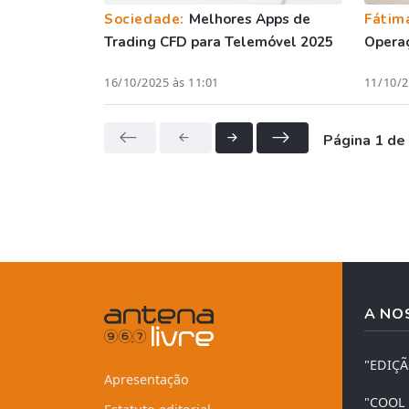
Sociedade:
Melhores Apps de
Fátim
Trading CFD para Telemóvel 2025
Operaç
16/10/2025 às 11:01
11/10/2
Página 1 de
A NO
"EDIÇ
Apresentação
"COOL