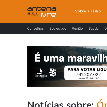
Sobre a rádio
Concelhos
Sociedade
Região
Saúde
D
Notícias sobre:
Ó